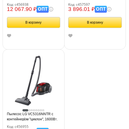
мощность всасывания 360 Вт,
мощность всасывания 350 Вт,
Код: с456938
Код: с457597
синий
черный/красный
ОПТ
ОПТ
12 067.90 ₽
3 896.01 ₽
В корзину
В корзину
Пылесос LG VC5316NNTR с
контейнером "циклон", 1600Вт,
мощность всасывания 330Вт,
Код: с456955