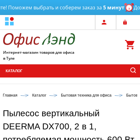
! Поможем выбрать и соберем заказ за
5 минут
Дост
Интернет-магазин товаров для офиса
в Туле
КАТАЛОГ
Главная
Каталог
Бытовая техника для офиса
Бытова
Пылесос вертикальный
DEERMA DX700, 2 в 1,
потребляемая мощность 600 Вт,