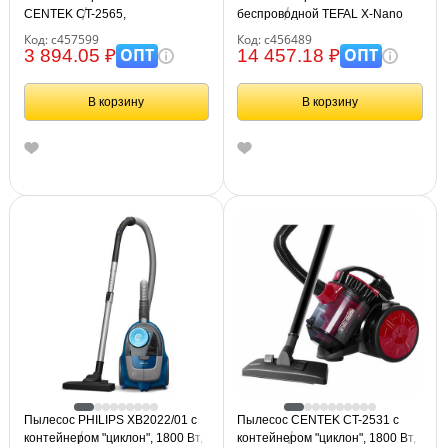
CENTEK CT-2565,
беспроводной TEFAL X-Nano
потребляемая мощность 600
Essential TY1129WO,
Код: с457599
Код: с456489
Вт, мощность всасывания 200
потребляемая мощность 500
ОПТ
ОПТ
3 894.05 ₽
14 457.18 ₽
Вт, контейнер 1,2 л, красный,
Вт, 0,4 л, черный, 7211004800
CT-2565 Red
В корзину
В корзину
Пылесос PHILIPS XB2022/01 с
Пылесос CENTEK CT-2531 с
контейнером "циклон", 1800 Вт,
контейнером "циклон", 1800 Вт,