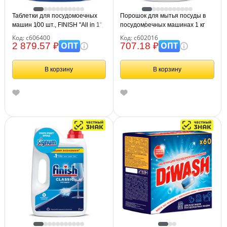
Таблетки для посудомоечных
Порошок для мытья посуды в
машин 100 шт., FINISH "All in 1",
посудомоечных машинах 1 кг
95989, 3065326
FINISH (Финиш), 3010892
Код: с606400
Код: с602016
ОПТ
ОПТ
2 879.57 ₽
707.18 ₽
В корзину
В корзину