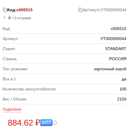
Артикул:
УТ000000044
Код:
с606515
0
/
0 отзывов
Код:
с606515
Артикул:
УТ000000044
Серия:
STANDART
Страна:
РОССИЯ
Тип упаковки:
картонный короб
Все в 1:
да
Количество капсул/таблеток:
100
Вес / Объём:
2150
Подробнее
884.62 ₽
ОПТ