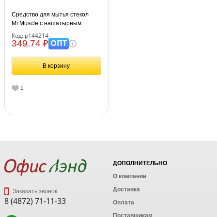
Средство для мытья стекол
Mr.Muscle с нашатырным
спиртом "Утренняя роса",
Код: р144214
500мл, с курком
ОПТ
349.74 ₽
В корзину
1
ДОПОЛНИТЕЛЬНО
О компании
Доставка
Заказать звонок
8 (4872) 71-11-33
Оплата
Поставщикам