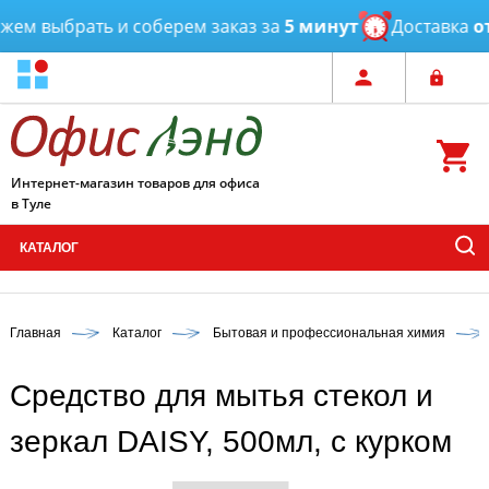
ем выбрать и соберем заказ за
5 минут
Доставка
от 
Интернет-магазин товаров для офиса
в Туле
КАТАЛОГ
Главная
Каталог
Бытовая и профессиональная химия
Средство для мытья стекол и
зеркал DAISY, 500мл, с курком