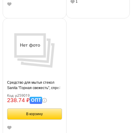
1
Средство для мытья стекол
Sanita "Горная свежесть", спрей,
500мл
Код: р259019
ОПТ
238.74 ₽
В корзину