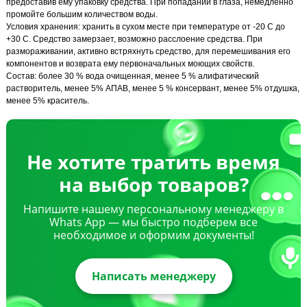
предоставив ему упаковку средства. При попадании в глаза, немедленно
промойте большим количеством воды.
Условия хранения: хранить в сухом месте при температуре от -20 С до
+30 С. Средство замерзает, возможно расслоение средства. При
размораживании, активно встряхнуть средство, для перемешивания его
компонентов и возврата ему первоначальных моющих свойств.
Состав: более 30 % вода очищенная, менее 5 % алифатический
растворитель, менее 5% АПАВ, менее 5 % консервант, менее 5% отдушка,
менее 5% краситель.
Не хотите тратить время
на выбор товаров?
Напишите нашему персональному менеджеру в
Whats App — мы быстро подберем все
необходимое и оформим документы!
Написать менеджеру