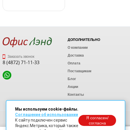
ДОПОЛНИТЕЛЬНО
О компании
Доставка
Заказать звонок
8 (4872) 71-11-33
Оплата
Поставщикам
Блог
Акции
Контакты
Карта сайта
Мы используем cookie-файлы.
Соглашение об использовании
Политика конфиденциальности
Я согласен/
К сайту подключен сервис
Согласие на обработку персональных данных
согласна
Яндекс.Метрика, который также
Согласие на обработку данных Яндекс Метрика