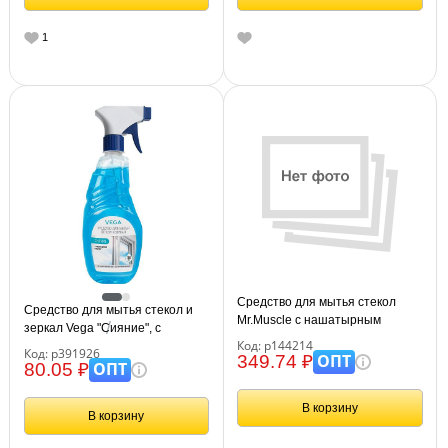
1
Средство для мытья стекол
Средство для мытья стекол и
Mr.Muscle с нашатырным
зеркал Vega "Сияние", с
спиртом "Утренняя роса",
Код: р144214
нашатырным спиртом, 750 мл
Код: р391926
500мл, с курком
ОПТ
349.74 ₽
ОПТ
80.05 ₽
В корзину
В корзину