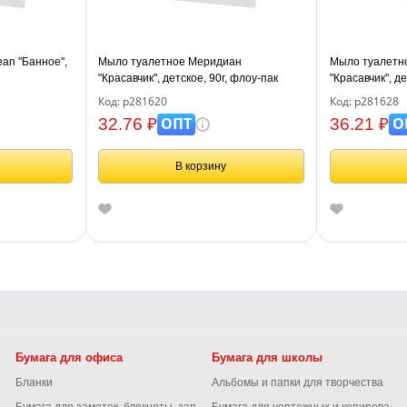
ean "Банное",
Мыло туалетное Меридиан
Мыло туалетн
"Красавчик", детское, 90г, флоу-пак
"Красавчик", д
флоу-пак
Код: р281620
Код: р281628
ОПТ
О
32.76 ₽
36.21 ₽
В корзину
Бумага для офиса
Бумага для школы
Бланки
Альбомы и папки для творчества