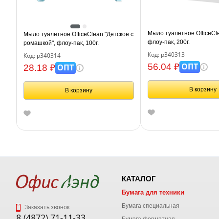
Мыло туалетное OfficeCl
Мыло туалетное OfficeClean "Детское с
флоу-пак, 200г.
ромашкой", флоу-пак, 100г.
Код: р340313
Код: р340314
ОПТ
56.04 ₽
ОПТ
28.18 ₽
В корзину
В корзину
КАТАЛОГ
Бумага для техники
Бумага специальная
Заказать звонок
8 (4872) 71-11-33