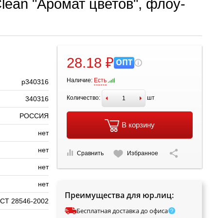
lean "Аромат цветов", флоу-
28.18 ₽
ОПТ
Наличие:
Есть
р340316
Количество:
шт
340316
РОССИЯ
В корзину
нет
нет
Сравнить
Избранное
нет
нет
Преимущества для юр.лиц:
СТ 28546-2002
Бесплатная доставка до офиса