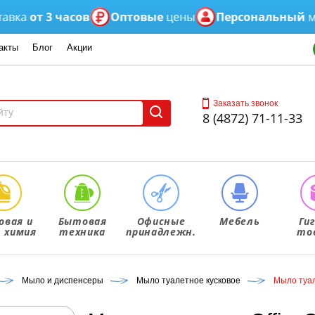
от 3 часов
Оптовые
цены
Персональный
менед
акты
Блог
Акции
Заказать звонок
8 (4872) 71-11-33
овая и
Бытовая
Офисные
Мебель
Ги
. химия
техника
принадлежн.
то
Мыло и диспенсеры
Мыло туалетное кусковое
Мыло туал