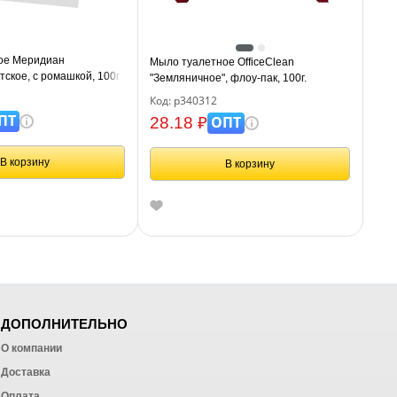
ое Меридиан
Мыло туалетное OfficeClean
етское, с ромашкой, 100г,
"Земляничное", флоу-пак, 100г.
Код: р340312
ПТ
ОПТ
28.18 ₽
В корзину
В корзину
ДОПОЛНИТЕЛЬНО
О компании
Доставка
Оплата