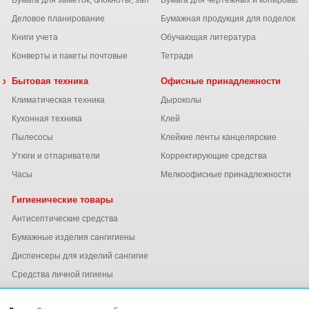
Бумага для заметок, блокноты, записные книжки
Бумага для чертежных и копироваль
Деловое планирование
Бумажная продукция для поделок
Книги учета
Обучающая литература
Конверты и пакеты почтовые
Тетради
 химия
Бытовая техника
Офисные принадлежности
Климатическая техника
Дыроколы
Кухонная техника
Клей
Пылесосы
Клейкие ленты канцелярские
ы
Утюги и отпариватели
Корректирующие средства
Часы
Мелкоофисные принадлежности
Гигиенические товары
Антисептические средства
Бумажные изделия сангигиены
Диспенсеры для изделий сангигиены
ний
Средства личной гигиены
Электросушители для рук