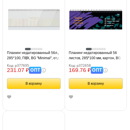
Планинг недатированный 56л.,
Планинг недатированный 56
285*100, ПВХ, BG "Minimal", отд.
листов, 285*100 мм, картон, BG
фольгой, мягкий гребень, белый
"Удача любит смелых"
Код: р377695
Код: р372658
ОПТ
ОПТ
231.07 ₽
169.76 ₽
В корзину
В корзину