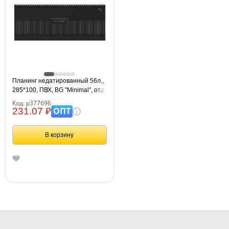
Планинг недатированный 56л.,
285*100, ПВХ, BG "Minimal", отд.
фольгой, мягкий гребень,
Код: р377696
черный
ОПТ
231.07 ₽
В корзину