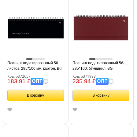
Планинг недатированный 56
Планинг недатированный 56л.,
листов, 285*100 мм, картон, BG
285*100, бумвинил, BG,
"Блэкаут", отд.фольгой
бордовый
Код: р372657
Код: р371993
ОПТ
ОПТ
183.91 ₽
235.94 ₽
В корзину
В корзину