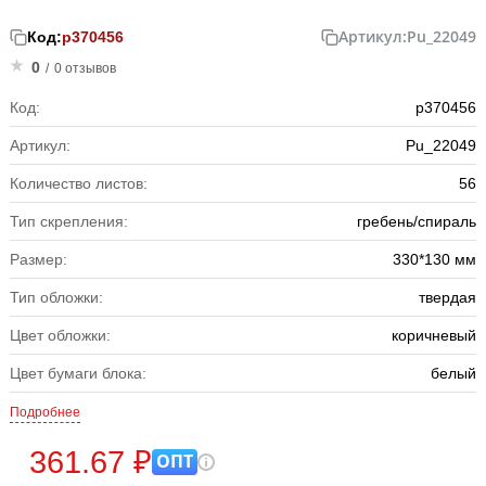
Артикул:
Pu_22049
Код:
р370456
0
/
0 отзывов
Код:
р370456
Артикул:
Pu_22049
Количество листов:
56
Тип скрепления:
гребень/спираль
Размер:
330*130 мм
Тип обложки:
твердая
Цвет обложки:
коричневый
Цвет бумаги блока:
белый
Подробнее
361.67 ₽
ОПТ