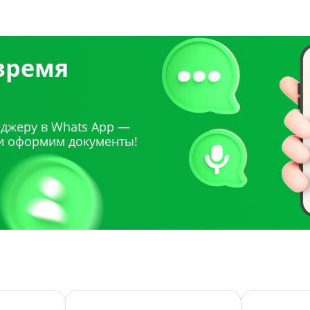
 время
джеру в Whats App —
и оформим документы!