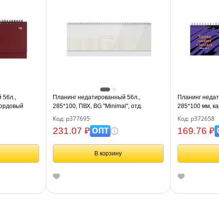
 56л.,
Планинг недатированный 56л.,
Планинг недат
бордовый
285*100, ПВХ, BG "Minimal", отд.
285*100 мм, к
фольгой, мягкий гребень, белый
смелых"
Код: р377695
Код: р372658
ОПТ
231.07 ₽
169.76 ₽
В корзину