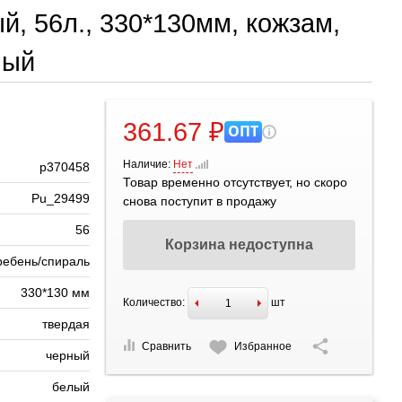
, 56л., 330*130мм, кожзам,
ный
361.67 ₽
ОПТ
Наличие:
Нет
р370458
Товар временно отсутствует, но скоро
Pu_29499
снова поступит в продажу
56
Корзина недоступна
ребень/спираль
330*130 мм
Количество:
шт
твердая
Сравнить
Избранное
черный
белый