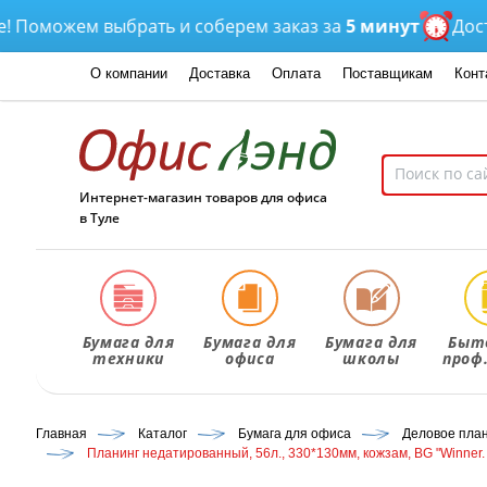
оможем выбрать и соберем заказ за
5 минут
Доставк
О компании
Доставка
Оплата
Поставщикам
Конт
Интернет-магазин товаров для офиса
в Туле
Бумага для
Бумага для
Бумага для
Быт
техники
офиса
школы
проф
Главная
Каталог
Бумага для офиса
Деловое план
Планинг недатированный, 56л., 330*130мм, кожзам, BG "Winner. 