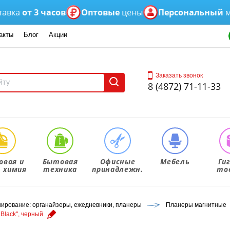
а
от 3 часов
Оптовые
цены
Персональный
менед
акты
Блог
Акции
Заказать звонок
8 (4872) 71-11-33
овая и
Бытовая
Офисные
Мебель
Ги
. химия
техника
принадлежн.
то
ирование: органайзеры, ежедневники, планеры
Планеры магнитные
Black", черный