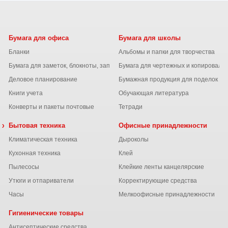
Бумага для офиса
Бумага для школы
Бланки
Альбомы и папки для творчества
Бумага для заметок, блокноты, записные книжки
Бумага для чертежных и копироваль
Деловое планирование
Бумажная продукция для поделок
Книги учета
Обучающая литература
Конверты и пакеты почтовые
Тетради
 химия
Бытовая техника
Офисные принадлежности
Климатическая техника
Дыроколы
Кухонная техника
Клей
Пылесосы
Клейкие ленты канцелярские
ы
Утюги и отпариватели
Корректирующие средства
Часы
Мелкоофисные принадлежности
Гигиенические товары
Антисептические средства