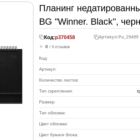
Планинг недатированный
BG "Winner. Black", чер
Артикул:
Pu_29499
Код:
р370458
0
/
0 отзывов
Код:
Артикул:
Количество листов:
Тип скрепления:
г
Размер:
Тип обложки:
Цвет обложки:
Цвет бумаги блока: