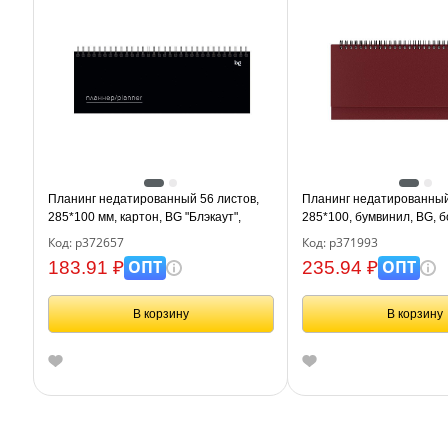
Планинг недатированный 56 листов,
Планинг недатированный
285*100 мм, картон, BG "Блэкаут",
285*100, бумвинил, BG, 
отд.фольгой
Код: р372657
Код: р371993
ОПТ
ОПТ
183.91 ₽
235.94 ₽
В корзину
В корзину