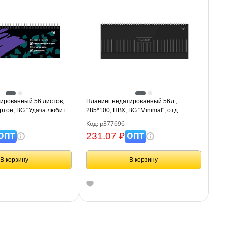
ированный 56 листов,
Планинг недатированный 56л.,
артон, BG "Удача любит
285*100, ПВХ, BG "Minimal", отд.
фольгой, мягкий гребень, черный
Код: р377696
ОПТ
ОПТ
231.07 ₽
В корзину
В корзину