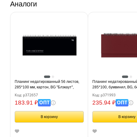
Аналоги
Планинг недатированный 56 листов,
Планинг недатированный
285*100 мм, картон, BG "Блэкаут",
285*100, бумвинил, BG, 
отд.фольгой
Код: р372657
Код: р371993
ОПТ
ОПТ
183.91 ₽
235.94 ₽
В корзину
В корзину