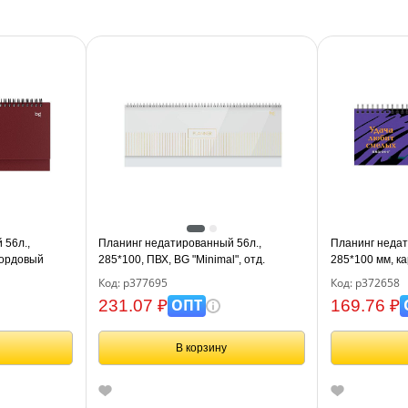
 56л.,
Планинг недатированный 56л.,
Планинг недат
бордовый
285*100, ПВХ, BG "Minimal", отд.
285*100 мм, к
фольгой, мягкий гребень, белый
смелых"
Код: р377695
Код: р372658
ОПТ
231.07 ₽
169.76 ₽
В корзину