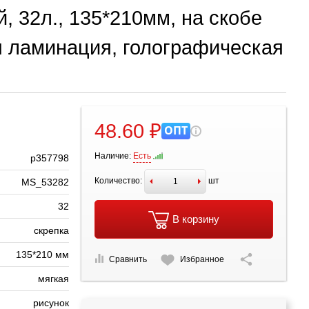
 32л., 135*210мм, на скобе
 ламинация, голографическая
48.60 ₽
ОПТ
Наличие:
Есть
р357798
Количество:
шт
MS_53282
32
В корзину
скрепка
135*210 мм
Сравнить
Избранное
мягкая
рисунок