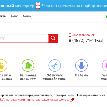
ый
менеджер
Если нет времени на подбор звоните ил
акты
Блог
Акции
Заказать звонок
8 (4872) 71-11-33
овая и
Бытовая
Офисные
Мебель
Ги
. химия
техника
принадлежн.
то
ирование: органайзеры, ежедневники, планеры
Планеры магнитные
ko", матовая ламинация, голографическая фольга