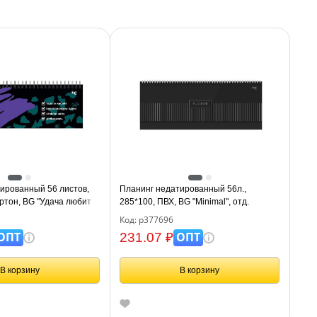
ированный 56 листов,
Планинг недатированный 56л.,
артон, BG "Удача любит
285*100, ПВХ, BG "Minimal", отд.
фольгой, мягкий гребень, черный
Код: р377696
ОПТ
ОПТ
231.07 ₽
В корзину
В корзину