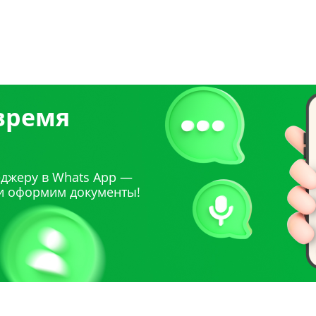
 время
джеру в Whats App —
и оформим документы!