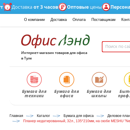
Доставка
от 3 часов
Оптовые
цены
Персональн
О компании
Доставка
Оплата
Поставщикам
Конт
Интернет-магазин товаров для офиса
в Туле
Бумага для
Бумага для
Бумага для
Быт
техники
офиса
школы
проф
Главная
Каталог
Бумага для офиса
Деловое план
Планер недатированный, 32л., 135*210мм, на скобе MESHU "Ne