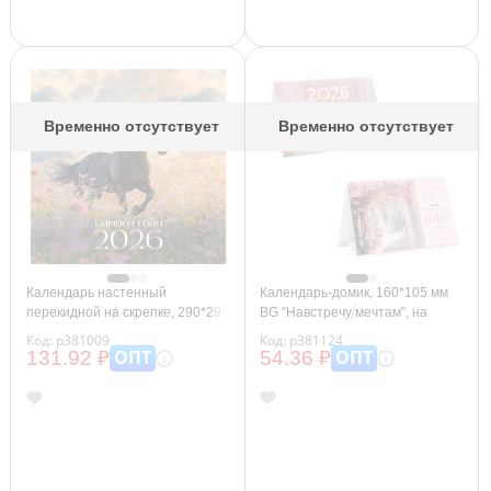
Временно отсутствует
Временно отсутствует
Календарь настенный
Календарь-домик, 160*105 мм
перекидной на скрепке, 290*290
BG "Навстречу мечтам", на
мм 12л. BG "Символ года",
гребне, 2026г.
Код: р381009
Код: р381124
2026г.
ОПТ
ОПТ
131.92 ₽
54.36 ₽