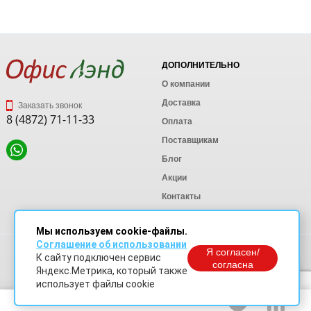
ДОПОЛНИТЕЛЬНО
О компании
Доставка
Заказать звонок
8 (4872) 71-11-33
Оплата
Поставщикам
Блог
Акции
Контакты
Карта сайта
Мы используем cookie-файлы.
Соглашение об использовании
Политика конфиденциальности
Я согласен/
К сайту подключен сервис
Согласие на обработку персональных данных
согласна
Яндекс.Метрика, который также
Согласие на обработку данных Яндекс Метрика
использует файлы cookie
© OfficeLand. Информация сайта защищена законом об авторских правах.
Доработки и продвижение сайта
SO.USE