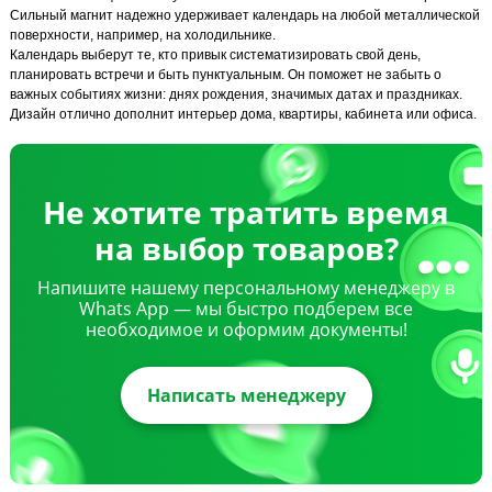
Сильный магнит надежно удерживает календарь на любой металлической
поверхности, например, на холодильнике.
Календарь выберут те, кто привык систематизировать свой день,
планировать встречи и быть пунктуальным. Он поможет не забыть о
важных событиях жизни: днях рождения, значимых датах и праздниках.
Дизайн отлично дополнит интерьер дома, квартиры, кабинета или офиса.
Не хотите тратить время
на выбор товаров?
Напишите нашему персональному менеджеру в
Whats App — мы быстро подберем все
необходимое и оформим документы!
Написать менеджеру