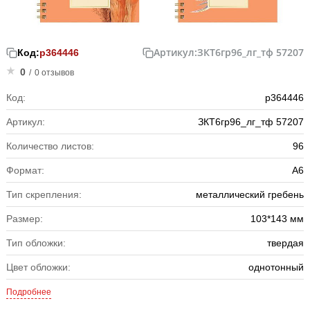
Артикул:
ЗКТ6гр96_лг_тф 57207
Код:
р364446
0
/
0 отзывов
Код:
р364446
Артикул:
ЗКТ6гр96_лг_тф 57207
Количество листов:
96
Формат:
А6
Тип скрепления:
металлический гребень
Размер:
103*143 мм
Тип обложки:
твердая
Цвет обложки:
однотонный
Подробнее