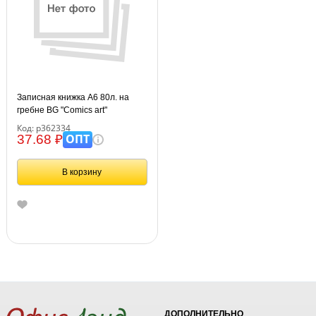
Записная книжка А6 80л. на
гребне BG "Comics art"
Код: р362334
ОПТ
37.68 ₽
В корзину
ДОПОЛНИТЕЛЬНО