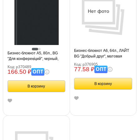
Бизнес-блокнот А6, 64л., ЛАЙТ
Бизнес-блокнот А5, 80л., BG
BG "Добрый друг", матовая
"Для конференций", черный,
ламинация
Код: р376905
глянцевая ламинация
Код: р370489
ОПТ
77.58 ₽
ОПТ
166.50 ₽
В корзину
В корзину