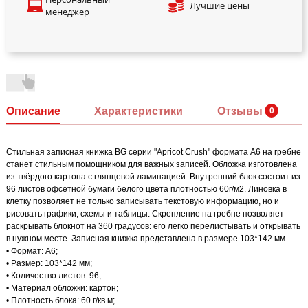
Лучшие цены
менеджер
Описание
Характеристики
Отзывы
Стильная записная книжка BG серии "Apricot Crush" формата А6 на гребне
станет стильным помощником для важных записей. Обложка изготовлена
из твёрдого картона с глянцевой ламинацией. Внутренний блок состоит из
96 листов офсетной бумаги белого цвета плотностью 60г/м2. Линовка в
клетку позволяет не только записывать текстовую информацию, но и
рисовать графики, схемы и таблицы. Скрепление на гребне позволяет
раскрывать блокнот на 360 градусов: его легко перелистывать и открывать
в нужном месте. Записная книжка представлена в размере 103*142 мм.
• Формат: А6;
• Размер: 103*142 мм;
• Количество листов: 96;
• Материал обложки: картон;
• Плотность блока: 60 г/кв.м;