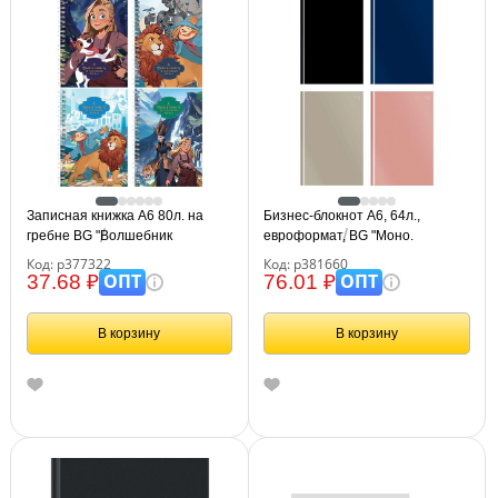
Записная книжка А6 80л. на
Бизнес-блокнот А6, 64л.,
гребне BG "Волшебник
евроформат, BG "Моно.
Изумрудного Города"
Классические цвета", soft-touch
Код: р377322
Код: р381660
ламинация
ОПТ
ОПТ
37.68 ₽
76.01 ₽
В корзину
В корзину