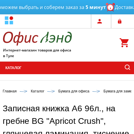
ожем выбрать и соберем заказ за
5 минут
Доставка
о
Интернет-магазин товаров для офиса
в Туле
КАТАЛОГ
Главная
Каталог
Бумага для офиса
Бумага для замет
Записная книжка А6 96л., на
гребне BG "Apricot Crush",
глянцевая ламинация, тиснение