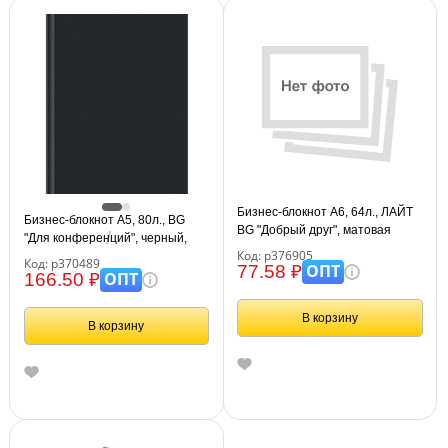
Бизнес-блокнот А6, 64л., ЛАЙТ
Бизнес-блокнот А5, 80л., BG
BG "Добрый друг", матовая
"Для конференций", черный,
ламинация
Код: р376905
глянцевая ламинация
Код: р370489
ОПТ
77.58 ₽
ОПТ
166.50 ₽
В корзину
В корзину