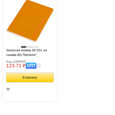
Записная книжка А6 50л. на
сшивке BG "Neotone",
оранжевый, фактурное
Код: р369669
тиснение, блок в точку 80г/м2
ОПТ
123.71 ₽
В корзину