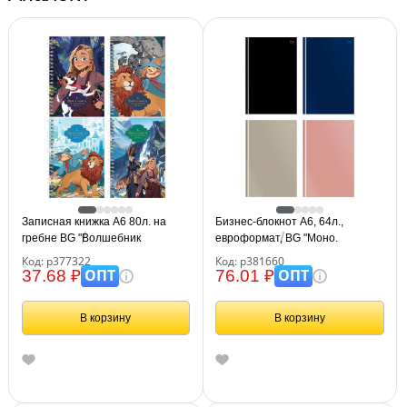
Записная книжка А6 80л. на
Бизнес-блокнот А6, 64л.,
гребне BG "Волшебник
евроформат, BG "Моно.
Изумрудного Города"
Классические цвета", soft-touch
Код: р377322
Код: р381660
ламинация
ОПТ
ОПТ
37.68 ₽
76.01 ₽
В корзину
В корзину