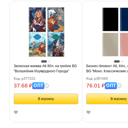
Записная книжка А6 80л. на гребне BG
Бизнес-блокнот А6, 64л.,
"Волшебник Изумрудного Города"
BG "Моно. Классические цв
touch ламинация
Код: р377322
Код: р381660
ОПТ
ОПТ
37.68 ₽
76.01 ₽
В корзину
В корзину