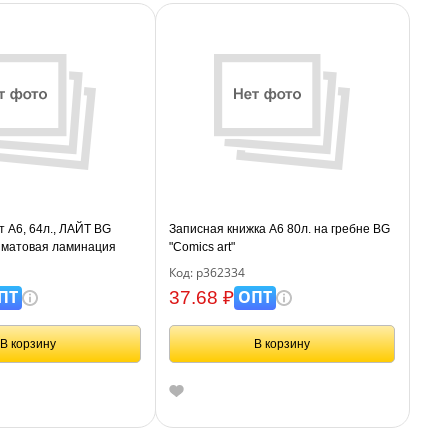
т А6, 64л., ЛАЙТ BG
Записная книжка А6 80л. на гребне BG
, матовая ламинация
"Comics art"
Код: р362334
ПТ
ОПТ
37.68 ₽
В корзину
В корзину