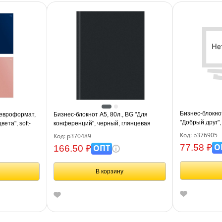
Бизнес-блокно
 евроформат,
Бизнес-блокнот А5, 80л., BG "Для
"Добрый друг"
ета", soft-
конференций", черный, глянцевая
ламинация
Код: р376905
Код: р370489
О
77.58 ₽
ОПТ
166.50 ₽
В корзину