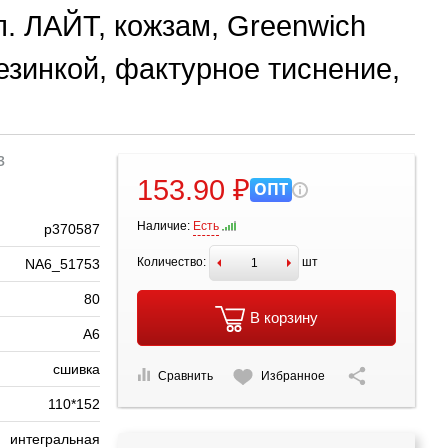
. ЛАЙТ, кожзам, Greenwich
 резинкой, фактурное тиснение,
3
153.90 ₽
ОПТ
Наличие:
Есть
р370587
Количество:
шт
NA6_51753
80
В корзину
А6
сшивка
Сравнить
Избранное
110*152
интегральная