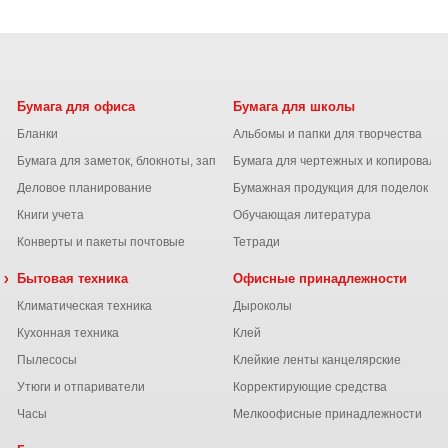
Бумага для офиса
Бумага для школы
Бланки
Альбомы и папки для творчества
Бумага для заметок, блокноты, записные книжки
Бумага для чертежных и копироваль
Деловое планирование
Бумажная продукция для поделок
Книги учета
Обучающая литература
Конверты и пакеты почтовые
Тетради
 химия
Бытовая техника
Офисные принадлежности
Климатическая техника
Дыроколы
Кухонная техника
Клей
Пылесосы
Клейкие ленты канцелярские
ы
Утюги и отпариватели
Корректирующие средства
Часы
Мелкоофисные принадлежности