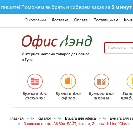
ите! Поможем выбрать и соберем заказ за
5 минут
Д
О компании
Доставка
Оплата
Поставщикам
Конт
Интернет-магазин товаров для офиса
в Туле
Бумага для
Бумага для
Бумага для
Быт
техники
офиса
школы
проф
Главная
Каталог
Бумага для офиса
Бумага для з
Записная книжка А6 80л. ЛАЙТ, кожзам, Greenwich Line "Classic. 