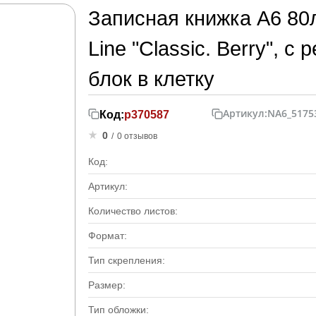
Записная книжка А6 80л
Line "Classic. Berry", с
блок в клетку
Артикул:
NA6_5175
Код:
р370587
0
/
0 отзывов
Код:
Артикул:
Количество листов:
Формат:
Тип скрепления:
Размер:
Тип обложки: