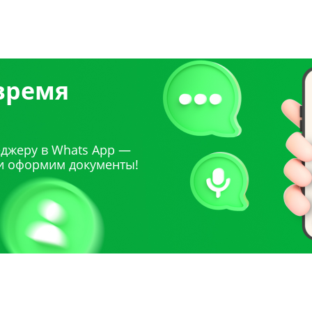
 время
джеру в Whats App —
и оформим документы!