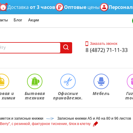
оставка
от 3 часов
Оптовые
цены
Персональны
акты
Блог
Акции
Заказать звонок
8 (4872) 71-11-33
овая и
Бытовая
Офисные
Мебель
Ги
. химия
техника
принадлежн.
то
аметок и записные книжки
Записные книжки А5 и А6 на 80 и 96 листов
Berry", с резинкой, фактурное тиснение, блок в клетку