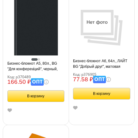
Бизнес-блокнот А6, 64л., ЛАЙТ
Бизнес-блокнот А5, 80л., BG
BG "Добрый друг", матовая
"Для конференций", черный,
ламинация
Код: р376905
глянцевая ламинация
Код: р370489
ОПТ
77.58 ₽
ОПТ
166.50 ₽
В корзину
В корзину