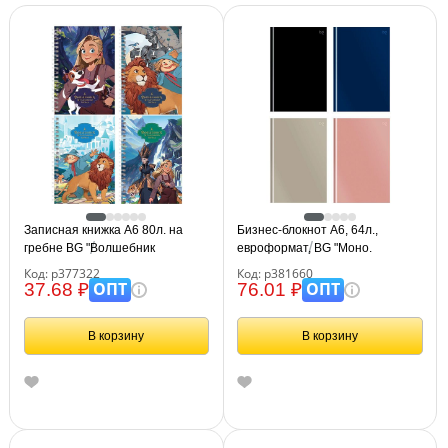
Записная книжка А6 80л. на
Бизнес-блокнот А6, 64л.,
гребне BG "Волшебник
евроформат, BG "Моно.
Изумрудного Города"
Классические цвета", soft-touch
Код: р377322
Код: р381660
ламинация
ОПТ
ОПТ
37.68 ₽
76.01 ₽
В корзину
В корзину