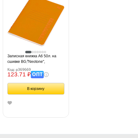
Записная книжка А6 50л. на
сшивке BG "Neotone",
оранжевый, фактурное
Код: р369669
тиснение, блок в точку 80г/м2
ОПТ
123.71 ₽
В корзину