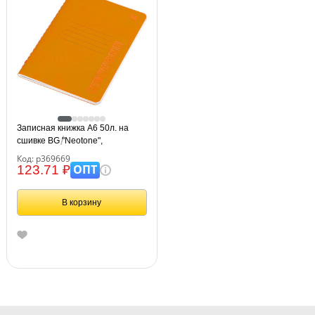
Записная книжка А6 50л. на
сшивке BG "Neotone",
оранжевый, фактурное
Код: р369669
тиснение, блок в точку 80г/м2
ОПТ
123.71 ₽
В корзину