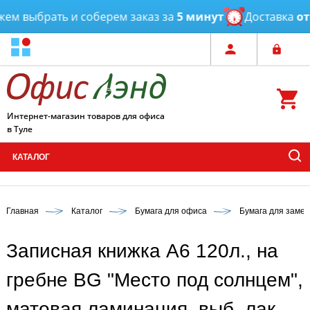
 выбрать и соберем заказ за
5 минут
Доставка
от 3 
Интернет-магазин товаров для офиса
в Туле
КАТАЛОГ
Главная
Каталог
Бумага для офиса
Бумага для замет
Записная книжка А6 120л., на
гребне BG "Место под солнцем",
матовая ламинация, выб. лак,