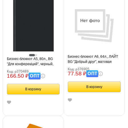
Бизнес-блокнот А6, 64л., ЛАЙТ
Бизнес-блокнот А5, 80л., BG
BG "Добрый друг", матовая
"Для конференций", черный,
ламинация
Код: р376905
глянцевая ламинация
Код: р370489
ОПТ
77.58 ₽
ОПТ
166.50 ₽
В корзину
В корзину