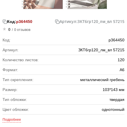
Артикул:
ЗКТ6гр120_лм_вл 57215
Код:
р364450
0
/
0 отзывов
Код:
р364450
Артикул:
ЗКТ6гр120_лм_вл 57215
Количество листов:
120
Формат:
А6
Тип скрепления:
металлический гребень
Размер:
103*143 мм
Тип обложки:
твердая
Цвет обложки:
однотонный
Подробнее