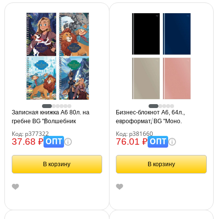
Записная книжка А6 80л. на
Бизнес-блокнот А6, 64л.,
гребне BG "Волшебник
евроформат, BG "Моно.
Изумрудного Города"
Классические цвета", soft-touch
Код: р377322
Код: р381660
ламинация
ОПТ
ОПТ
37.68 ₽
76.01 ₽
В корзину
В корзину