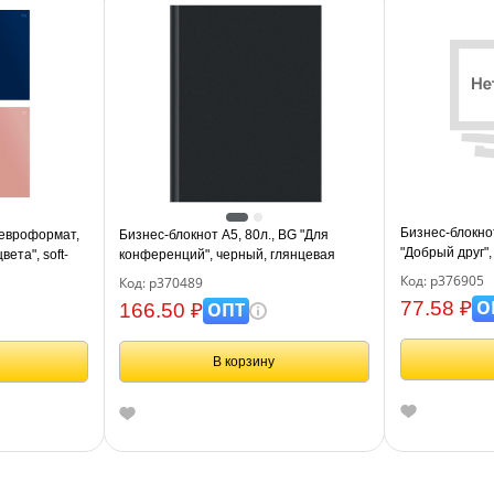
Бизнес-блокно
 евроформат,
Бизнес-блокнот А5, 80л., BG "Для
"Добрый друг"
ета", soft-
конференций", черный, глянцевая
ламинация
Код: р376905
Код: р370489
О
77.58 ₽
ОПТ
166.50 ₽
В корзину