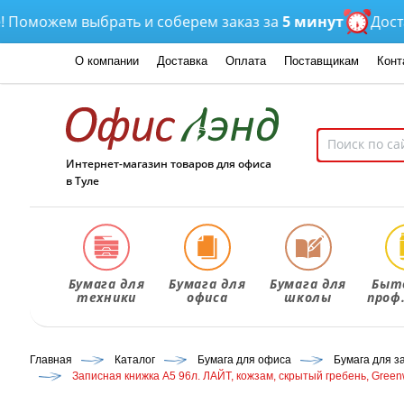
можем выбрать и соберем заказ за
5 минут
Доставка
О компании
Доставка
Оплата
Поставщикам
Конт
Интернет-магазин товаров для офиса
в Туле
Бумага для
Бумага для
Бумага для
Быт
техники
офиса
школы
проф
Главная
Каталог
Бумага для офиса
Бумага для з
Записная книжка А5 96л. ЛАЙТ, кожзам, скрытый гребень, Greenwi