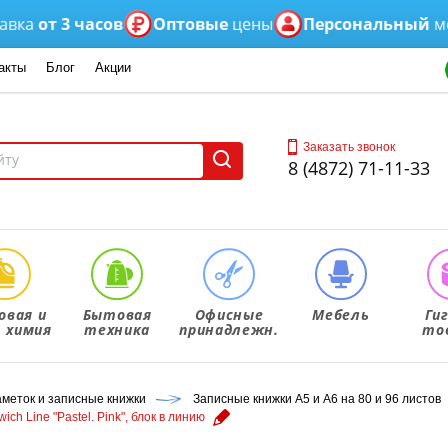
от 3 часов
Оптовые
цены
Персональный
менед
акты
Блог
Акции
Заказать звонок
8 (4872) 71-11-33
овая и
Бытовая
Офисные
Мебель
Ги
. химия
техника
принадлежн.
то
аметок и записные книжки
Записные книжки А5 и А6 на 80 и 96 листов
ch Line "Pastel. Pink", блок в линию