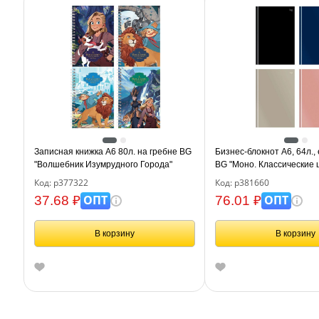
Записная книжка А6 80л. на гребне BG
Бизнес-блокнот А6, 64л.,
"Волшебник Изумрудного Города"
BG "Моно. Классические цв
touch ламинация
Код: р377322
Код: р381660
ОПТ
ОПТ
37.68 ₽
76.01 ₽
В корзину
В корзину