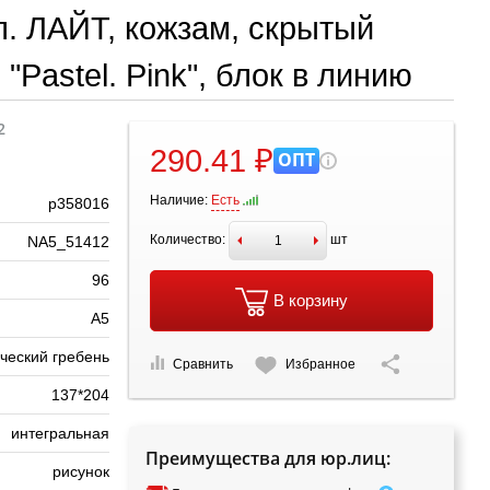
л. ЛАЙТ, кожзам, скрытый
 "Pastel. Pink", блок в линию
2
290.41 ₽
ОПТ
Наличие:
Есть
р358016
Количество:
шт
NA5_51412
96
В корзину
А5
ческий гребень
Сравнить
Избранное
137*204
интегральная
Преимущества для юр.лиц:
рисунок