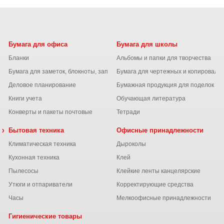
Бумага для офиса
Бумага для школы
Бланки
Альбомы и папки для творчества
Бумага для заметок, блокноты, записные книжки
Бумага для чертежных и копироваль
Деловое планирование
Бумажная продукция для поделок
Книги учета
Обучающая литература
Конверты и пакеты почтовые
Тетради
 химия
Бытовая техника
Офисные принадлежности
Климатическая техника
Дыроколы
Кухонная техника
Клей
Пылесосы
Клейкие ленты канцелярские
ы
Утюги и отпариватели
Корректирующие средства
Часы
Мелкоофисные принадлежности
Гигиенические товары