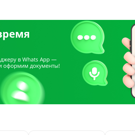
 время
джеру в Whats App —
и оформим документы!