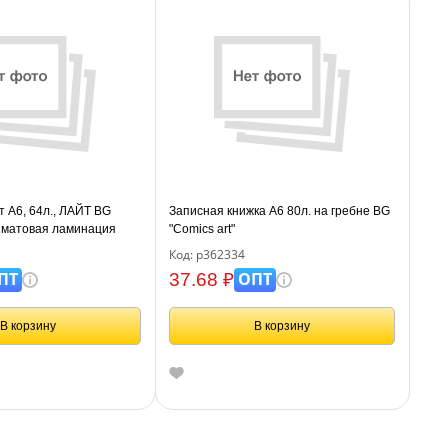
т А6, 64л., ЛАЙТ BG
Записная книжка А6 80л. на гребне BG
, матовая ламинация
"Comics art"
Код: р362334
ПТ
ОПТ
37.68 ₽
В корзину
В корзину