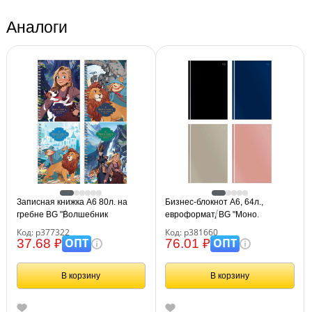
Аналоги
Записная книжка А6 80л. на
Бизнес-блокнот А6, 64л.,
гребне BG "Волшебник
евроформат, BG "Моно.
Изумрудного Города"
Классические цвета", soft-touch
Код: р377322
Код: р381660
ламинация
ОПТ
ОПТ
37.68 ₽
76.01 ₽
В корзину
В корзину