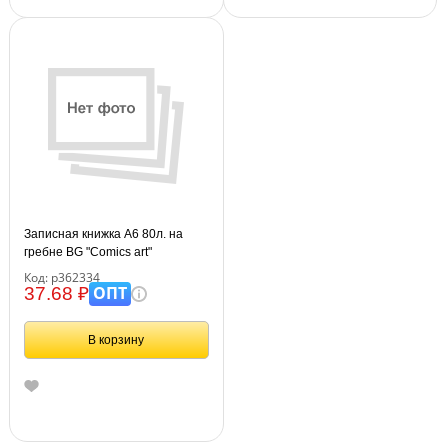
Записная книжка А6 80л. на
гребне BG "Comics art"
Код: р362334
ОПТ
37.68 ₽
В корзину