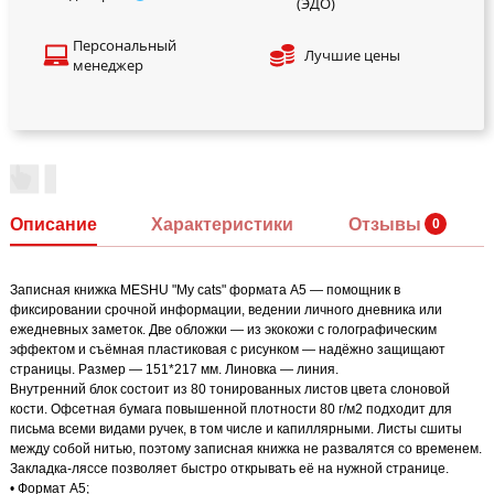
(ЭДО)
Персональный
Лучшие цены
менеджер
Описание
Характеристики
Отзывы
Записная книжка MESHU "My cats" формата А5 — помощник в
фиксировании срочной информации, ведении личного дневника или
ежедневных заметок. Две обложки — из экокожи с голографическим
эффектом и съёмная пластиковая с рисунком — надёжно защищают
страницы. Размер — 151*217 мм. Линовка — линия.
Внутренний блок состоит из 80 тонированных листов цвета слоновой
кости. Офсетная бумага повышенной плотности 80 г/м2 подходит для
письма всеми видами ручек, в том числе и капиллярными. Листы сшиты
между собой нитью, поэтому записная книжка не развалятся со временем.
Закладка-ляссе позволяет быстро открывать её на нужной странице.
• Формат А5;