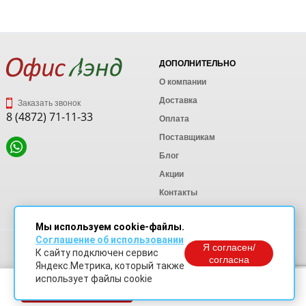
ДОПОЛНИТЕЛЬНО
О компании
Доставка
Заказать звонок
8 (4872) 71-11-33
Оплата
Поставщикам
Блог
Акции
Контакты
Карта сайта
Мы используем cookie-файлы.
Соглашение об использовании
Политика конфиденциальности
Я согласен/
К сайту подключен сервис
Согласие на обработку персональных данных
согласна
Яндекс.Метрика, который также
Согласие на обработку данных Яндекс Метрика
использует файлы cookie
В корзину
© OfficeLand. Информация сайта защищена законом об авторских правах.
Доработки и продвижение сайта
SO.USE