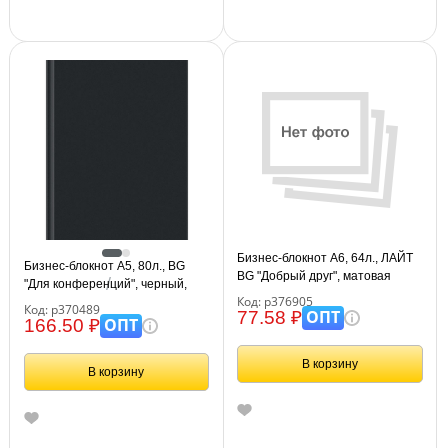
Бизнес-блокнот А6, 64л., ЛАЙТ
Бизнес-блокнот А5, 80л., BG
BG "Добрый друг", матовая
"Для конференций", черный,
ламинация
Код: р376905
глянцевая ламинация
Код: р370489
ОПТ
77.58 ₽
ОПТ
166.50 ₽
В корзину
В корзину