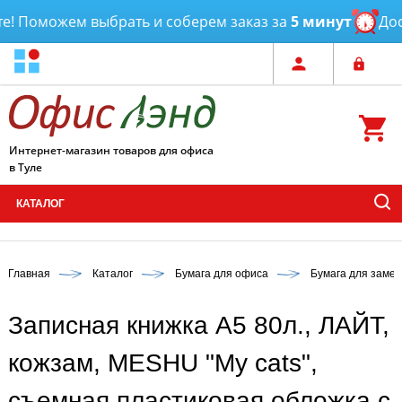
 Поможем выбрать и соберем заказ за
5 минут
Доста
Интернет-магазин товаров для офиса
в Туле
КАТАЛОГ
Главная
Каталог
Бумага для офиса
Бумага для замет
Записная книжка А5 80л., ЛАЙТ,
кожзам, MESHU "My cats",
съемная пластиковая обложка с