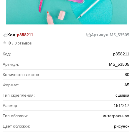
Артикул:
MS_53505
Код:
р358211
0
/
0 отзывов
Код:
р358211
Артикул:
MS_53505
Количество листов:
80
Формат:
А5
Тип скрепления:
сшивка
Размер:
151*217
Тип обложки:
интегральная
Цвет обложки:
рисунок