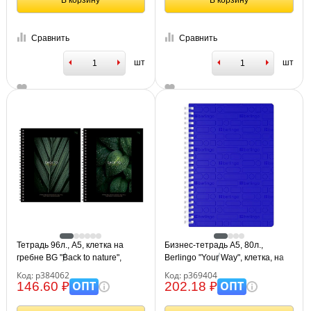
В корзину
В корзину
Сравнить
Сравнить
шт
шт
Тетрадь 96л., А5, клетка на
Бизнес-тетрадь A5, 80л.,
гребне BG "Back to nature",
Berlingo "Your Way", клетка, на
глянцевая ламинация,
силиконовом гребне, 80г/м2,
Код: р384062
Код: р369404
тиснение фольгой, твердая
пластик обложка 600мкм, синяя
ОПТ
ОПТ
146.60 ₽
202.18 ₽
обложка