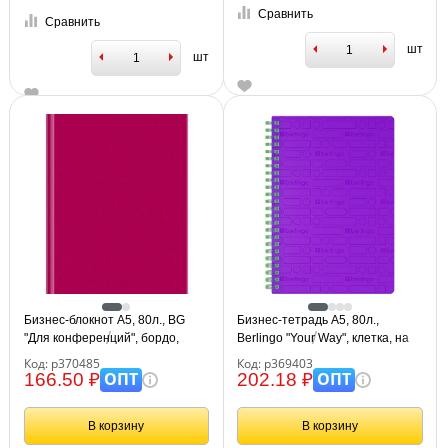
Сравнить
Сравнить
шт
шт
Бизнес-блокнот А5, 80л., BG
Бизнес-тетрадь A5, 80л.,
"Для конференций", бордо,
Berlingo "Your Way", клетка, на
глянцевая ламинация
силиконовом гребне, 80г/м2,
Код: р370485
Код: р369403
пластик обложка 600мкм,
ОПТ
ОПТ
166.50 ₽
202.18 ₽
фиолетовая
В корзину
В корзину