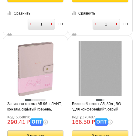
Сравнить
Сравнить
шт
шт
Записная книжка А5 96л. ЛАЙТ,
Бизнес-блокнот А5, 80л., BG
кожзам, скрытый гребень,
"Для конференций", серый,
Greenwich Line "Pastel. Pink",
глянцевая ламинация
Код: р358016
Код: р370487
блок в линию
ОПТ
ОПТ
290.41 ₽
166.50 ₽