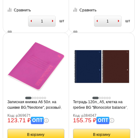
Сравнить
Сравнить
шт
шт
Записная книжка А6 50л. на
Тетрадь 120л., А5, клетка на
сшивке BG "Neotone", розовый,
гребне BG "Monocolor balance",
фактурное тиснение, блок в
глянцевая ламинация, твердая
Код: р369671
Код: р384047
точку 80г/м2
обложка
ОПТ
ОПТ
123.71 ₽
155.75 ₽
В корзину
В корзину