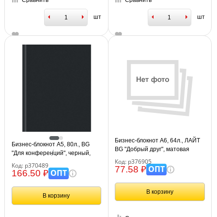
Сравнить
Сравнить
шт
шт
Бизнес-блокнот А6, 64л., ЛАЙТ
Бизнес-блокнот А5, 80л., BG
BG "Добрый друг", матовая
"Для конференций", черный,
ламинация
Код: р376905
глянцевая ламинация
Код: р370489
ОПТ
77.58 ₽
ОПТ
166.50 ₽
В корзину
В корзину