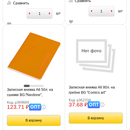
Сравнить
Сравнить
шт
шт
Записная книжка А6 80л. на
Записная книжка А6 50л. на
гребне BG "Comics art"
сшивке BG "Neotone",
Код: р362334
оранжевый, фактурное
Код: р369669
ОПТ
37.68 ₽
тиснение, блок в точку 80г/м2
ОПТ
123.71 ₽
В корзину
В корзину