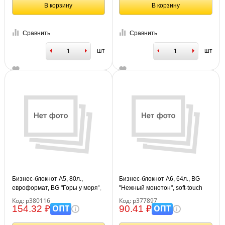
В корзину
В корзину
Сравнить
Сравнить
шт
шт
Бизнес-блокнот А5, 80л.,
Бизнес-блокнот А6, 64л., BG
евроформат, BG "Горы у моря",
"Нежный монотон", soft-touch
глянцевая ламинация
ламинация
Код: р380116
Код: р377897
ОПТ
ОПТ
154.32 ₽
90.41 ₽