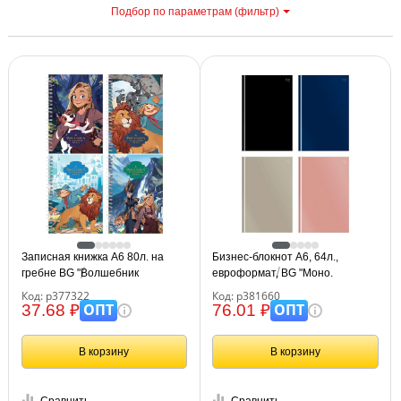
Подбор по параметрам (фильтр)
С
Записная книжка А6 80л. на
Бизнес-блокнот А6, 64л.,
гребне BG "Волшебник
евроформат, BG "Моно.
Изумрудного Города"
Классические цвета", soft-touch
Код: р377322
Код: р381660
ламинация
ОПТ
ОПТ
37.68 ₽
76.01 ₽
В корзину
В корзину