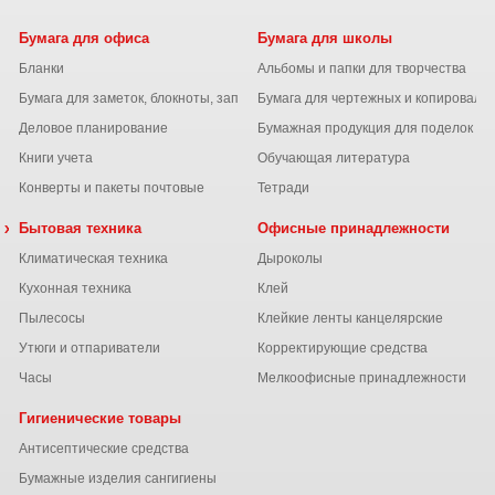
Бумага для офиса
Бумага для школы
Бланки
Альбомы и папки для творчества
Бумага для заметок, блокноты, записные книжки
Бумага для чертежных и копироваль
Деловое планирование
Бумажная продукция для поделок
Книги учета
Обучающая литература
Конверты и пакеты почтовые
Тетради
 химия
Бытовая техника
Офисные принадлежности
Климатическая техника
Дыроколы
Кухонная техника
Клей
Пылесосы
Клейкие ленты канцелярские
ы
Утюги и отпариватели
Корректирующие средства
Часы
Мелкоофисные принадлежности
Гигиенические товары
Антисептические средства
Бумажные изделия сангигиены