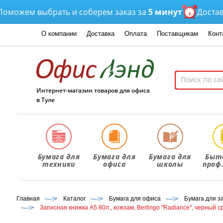
жем выбрать и соберем заказ за
5 минут
Доставка
от
О компании
Доставка
Оплата
Поставщикам
Конт
Интернет-магазин товаров для офиса
в Туле
Бумага для
Бумага для
Бумага для
Быт
техники
офиса
школы
проф
Главная
Каталог
Бумага для офиса
Бумага для з
Записная книжка А5 80л., кожзам, Berlingo "Radiance", черный 