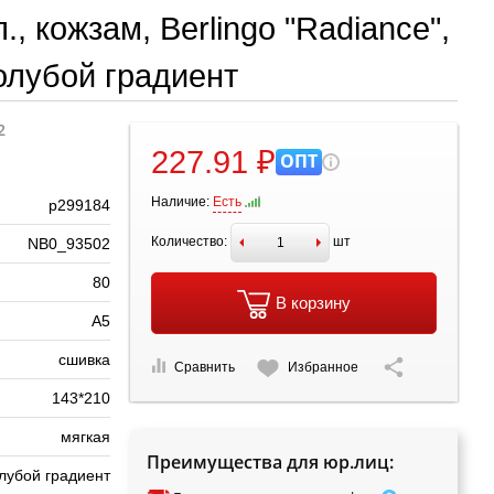
, кожзам, Berlingo "Radiance",
олубой градиент
2
227.91 ₽
ОПТ
Наличие:
Есть
р299184
Количество:
шт
NB0_93502
80
В корзину
А5
сшивка
Сравнить
Избранное
143*210
мягкая
Преимущества для юр.лиц:
лубой градиент