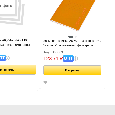
т А6, 64л., ЛАЙТ BG
Записная книжка А6 50л. на сшивке BG
, матовая ламинация
"Neotone", оранжевый, фактурное
тиснение, блок в точку 80г/м2
Код: р369669
ПТ
ОПТ
123.71 ₽
В корзину
В корзину