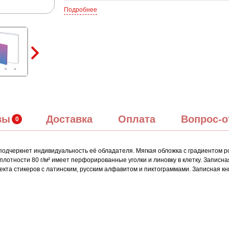
Подробнее
вы
Доставка
Оплата
Вопрос-о
подчеркнет индивидуальность её обладателя. Мягкая обложка с градиентом р
отности 80 г/м² имеет перфорированные уголки и линовку в клетку. Записна
екта стикеров с латинским, русским алфавитом и пиктограммами. Записная кн