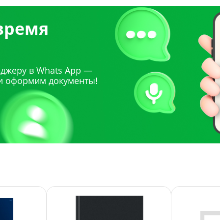
 время
джеру в Whats App —
и оформим документы!