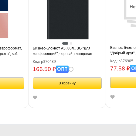
Бизнес-блокно
 евроформат,
Бизнес-блокнот А5, 80л., BG "Для
"Добрый друг"
ета", soft-
конференций", черный, глянцевая
ламинация
Код: р376905
Код: р370489
О
77.58 ₽
ОПТ
166.50 ₽
В корзину