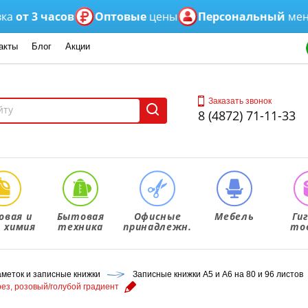
 3 часов
Оптовые
цены
Персональный
менедже
акты
Блог
Акции
Заказать звонок
8 (4872) 71-11-33
овая и
Бытовая
Офисные
Мебель
Ги
. химия
техника
принадлежн.
то
аметок и записные книжки
Записные книжки А5 и А6 на 80 и 96 листов
срез, розовый/голубой градиент