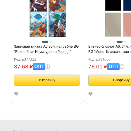
Записная книжка А6 80л. на гребне BG
Бизнес-блокнот А6, 64л.,
"Волшебник Изумрудного Города"
BG "Моно. Классические цв
touch ламинация
Код: р377322
Код: р381660
ОПТ
ОПТ
37.68 ₽
76.01 ₽
В корзину
В корзину