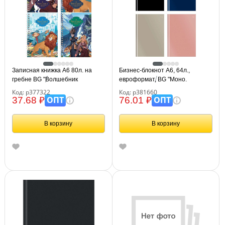
Записная книжка А6 80л. на
Бизнес-блокнот А6, 64л.,
гребне BG "Волшебник
евроформат, BG "Моно.
Изумрудного Города"
Классические цвета", soft-touch
Код: р377322
Код: р381660
ламинация
ОПТ
ОПТ
37.68 ₽
76.01 ₽
В корзину
В корзину