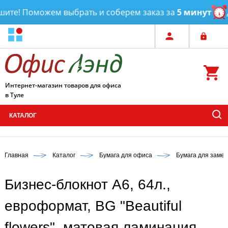
те! Поможем выбрать и соберем заказ за
5 минут
До
Интернет-магазин товаров для офиса
в Туле
КАТАЛОГ
Главная
Каталог
Бумага для офиса
Бумага для замет
Бизнес-блокнот А6, 64л.,
евроформат, BG "Beautiful
flowers", матовая ламинация,