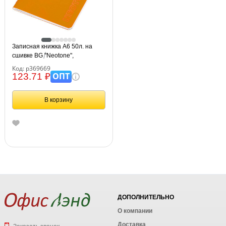
Записная книжка А6 50л. на
сшивке BG "Neotone",
оранжевый, фактурное
Код: р369669
тиснение, блок в точку 80г/м2
ОПТ
123.71 ₽
В корзину
ДОПОЛНИТЕЛЬНО
О компании
Доставка