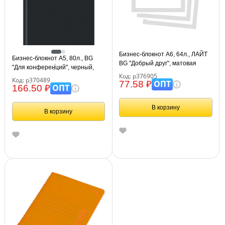
Бизнес-блокнот А6, 64л., ЛАЙТ
Бизнес-блокнот А5, 80л., BG
BG "Добрый друг", матовая
"Для конференций", черный,
ламинация
Код: р376905
глянцевая ламинация
Код: р370489
ОПТ
77.58 ₽
ОПТ
166.50 ₽
В корзину
В корзину