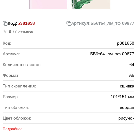
Артикул:
ББ6т64_лм_тф 09877
Код:
р381658
0
/
0 отзывов
Код:
р381658
Артикул:
ББ6т64_лм_тф 09877
Количество листов:
64
Формат:
А6
Тип скрепления:
сшивка
Размер:
101*151 мм
Тип обложки:
твердая
Цвет обложки:
рисунок
Подробнее