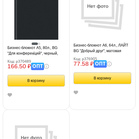
Бизнес-блокнот А6, 64л., ЛАЙТ
Бизнес-блокнот А5, 80л., BG
BG "Добрый друг", матовая
"Для конференций", черный,
ламинация
Код: р376905
глянцевая ламинация
Код: р370489
ОПТ
77.58 ₽
ОПТ
166.50 ₽
В корзину
В корзину