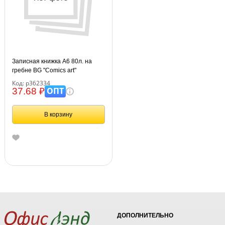
Записная книжка А6 80л. на
гребне BG "Comics art"
Код: р362334
ОПТ
37.68 ₽
В корзину
ДОПОЛНИТЕЛЬНО