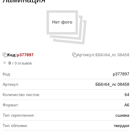
Артикул:
ББ6т64_лс 08458
Код:
р377897
0
/
0 отзывов
Код:
р377897
Артикул:
ББ6т64_лс 08458
Количество листов:
64
Формат:
А6
Тип скрепления:
сшивка
Тип обложки:
твердая