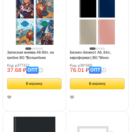
Записная книжка А6 80л. на
Бизнес-блокнот А6, 64л.,
гребне BG "Волшебник
евроформат, BG "Моно.
Изумрудного Города"
Классические цвета", soft-touch
Код: р377322
Код: р381660
ламинация
ОПТ
ОПТ
37.68 ₽
76.01 ₽
В корзину
В корзину