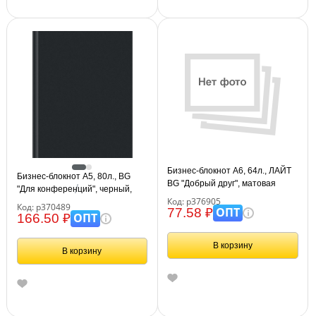
Бизнес-блокнот А6, 64л., ЛАЙТ
Бизнес-блокнот А5, 80л., BG
BG "Добрый друг", матовая
"Для конференций", черный,
ламинация
Код: р376905
глянцевая ламинация
Код: р370489
ОПТ
77.58 ₽
ОПТ
166.50 ₽
В корзину
В корзину