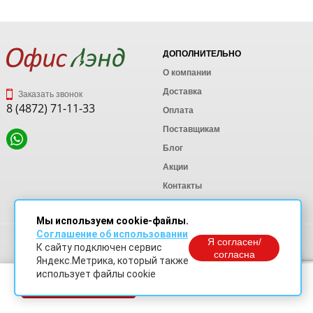
ДОПОЛНИТЕЛЬНО
О компании
Доставка
Заказать звонок
8 (4872) 71-11-33
Оплата
Поставщикам
Блог
Акции
Контакты
Карта сайта
Мы используем cookie-файлы.
Соглашение об использовании
Политика конфиденциальности
Я согласен/
К сайту подключен сервис
Согласие на обработку персональных данных
согласна
Яндекс.Метрика, который также
Согласие на обработку данных Яндекс Метрика
использует файлы cookie
В корзину
© OfficeLand. Информация сайта защищена законом об авторских правах.
Доработки и продвижение сайта
SO.USE