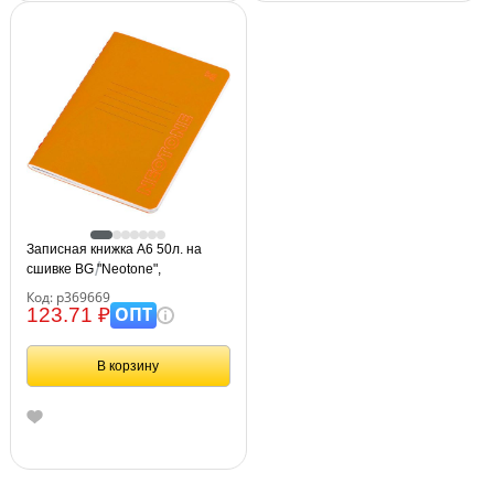
Записная книжка А6 50л. на
сшивке BG "Neotone",
оранжевый, фактурное
Код: р369669
тиснение, блок в точку 80г/м2
ОПТ
123.71 ₽
В корзину