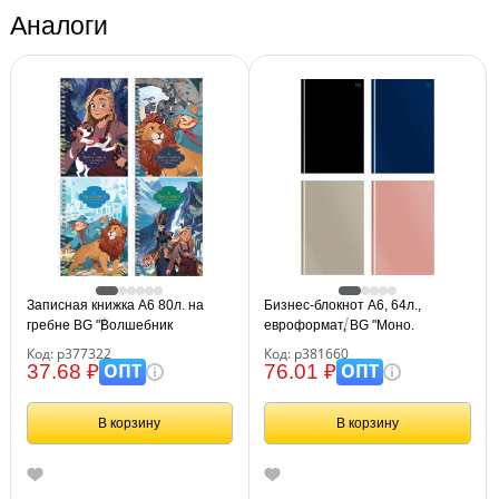
Аналоги
Записная книжка А6 80л. на
Бизнес-блокнот А6, 64л.,
гребне BG "Волшебник
евроформат, BG "Моно.
Изумрудного Города"
Классические цвета", soft-touch
Код: р377322
Код: р381660
ламинация
ОПТ
ОПТ
37.68 ₽
76.01 ₽
В корзину
В корзину