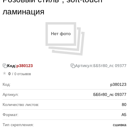
ламинация
Артикул:
ББ5т80_лс 09377
Код:
р380123
0
/
0 отзывов
Код:
р380123
Артикул:
ББ5т80_лс 09377
Количество листов:
80
Формат:
А5
Тип скрепления:
сшивка