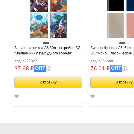
Записная книжка А6 80л. на гребне BG
Бизнес-блокнот А6, 64л.,
"Волшебник Изумрудного Города"
BG "Моно. Классические цв
touch ламинация
Код: р377322
Код: р381660
ОПТ
ОПТ
37.68 ₽
76.01 ₽
В корзину
В корзину