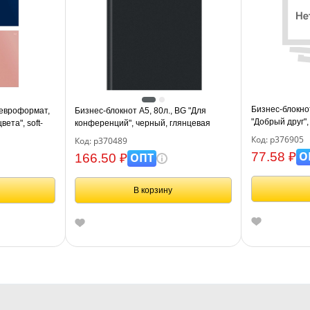
Бизнес-блокно
 евроформат,
Бизнес-блокнот А5, 80л., BG "Для
"Добрый друг"
ета", soft-
конференций", черный, глянцевая
ламинация
Код: р376905
Код: р370489
О
77.58 ₽
ОПТ
166.50 ₽
В корзину