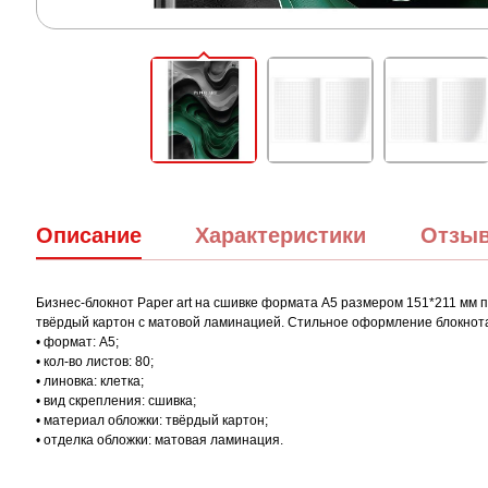
Описание
Характеристики
Отзы
Бизнес-блокнот Paper art на сшивке формата А5 размером 151*211 мм п
твёрдый картон с матовой ламинацией. Стильное оформление блокнота
• формат: А5;
• кол-во листов: 80;
• линовка: клетка;
• вид скрепления: сшивка;
• материал обложки: твёрдый картон;
• отделка обложки: матовая ламинация.