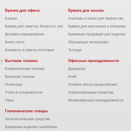
Бумага для офиса
Бумага для школы
Бланки
Альбомы и папки для творчества
Бумага для заметок, блокноты, записные книжки
Бумага для чертежных и копироваль
Деловое планирование
Бумажная продукция для поделок
Книги учета
Обучающая литература
Конверты и пакеты почтовые
Тетради
 химия
Бытовая техника
Офисные принадлежности
Климатическая техника
Дыроколы
Кухонная техника
Клей
Пылесосы
Клейкие ленты канцелярские
ы
Утюги и отпариватели
Корректирующие средства
Часы
Мелкоофисные принадлежности
Гигиенические товары
Антисептические средства
Бумажные изделия сангигиены