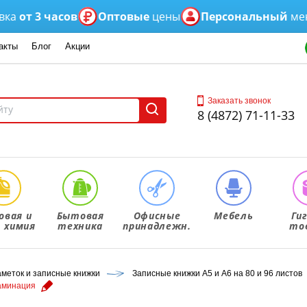
 3 часов
Оптовые
цены
Персональный
менедже
акты
Блог
Акции
Заказать звонок
8 (4872) 71-11-33
овая и
Бытовая
Офисные
Мебель
Ги
. химия
техника
принадлежн.
то
аметок и записные книжки
Записные книжки А5 и А6 на 80 и 96 листов
ламинация