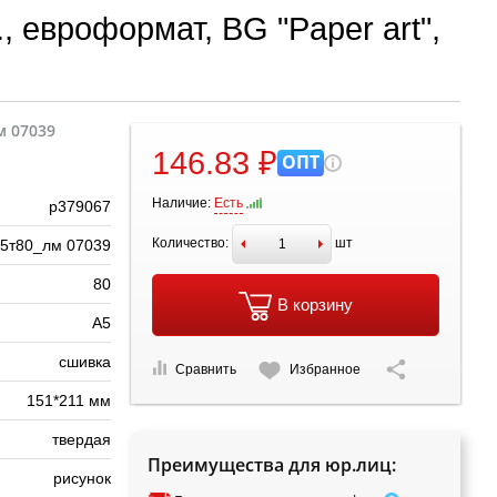
, евроформат, BG "Paper art",
м 07039
146.83 ₽
ОПТ
Наличие:
Есть
р379067
Количество:
шт
5т80_лм 07039
80
В корзину
А5
сшивка
Сравнить
Избранное
151*211 мм
твердая
Преимущества для юр.лиц:
рисунок