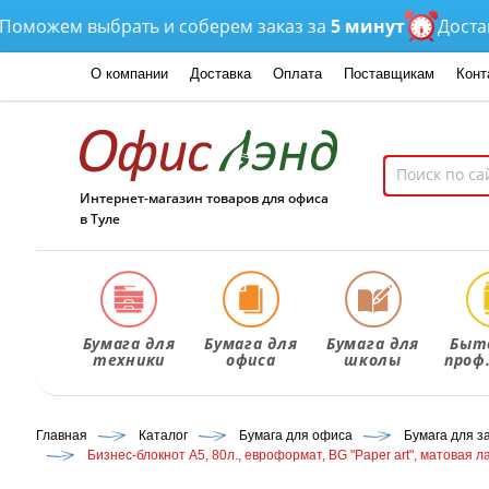
жем выбрать и соберем заказ за
5 минут
Доставка
от
О компании
Доставка
Оплата
Поставщикам
Конт
Интернет-магазин товаров для офиса
в Туле
Бумага для
Бумага для
Бумага для
Быт
техники
офиса
школы
проф
Главная
Каталог
Бумага для офиса
Бумага для з
Бизнес-блокнот А5, 80л., евроформат, BG "Paper art", матовая 