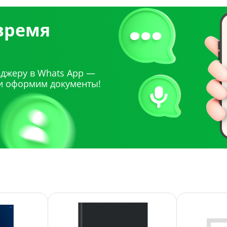
 время
джеру в Whats App —
и оформим документы!