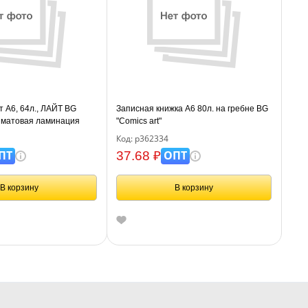
т А6, 64л., ЛАЙТ BG
Записная книжка А6 80л. на гребне BG
, матовая ламинация
"Comics art"
Код: р362334
ПТ
ОПТ
37.68 ₽
В корзину
В корзину