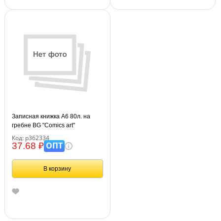
Записная книжка А6 80л. на
гребне BG "Comics art"
Код: р362334
ОПТ
37.68 ₽
В корзину