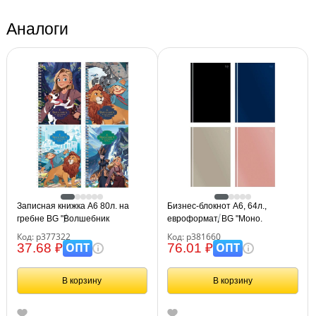
Аналоги
Записная книжка А6 80л. на
Бизнес-блокнот А6, 64л.,
гребне BG "Волшебник
евроформат, BG "Моно.
Изумрудного Города"
Классические цвета", soft-touch
Код: р377322
Код: р381660
ламинация
ОПТ
ОПТ
37.68 ₽
76.01 ₽
В корзину
В корзину