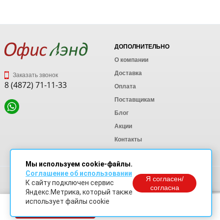
ДОПОЛНИТЕЛЬНО
О компании
Доставка
Заказать звонок
8 (4872) 71-11-33
Оплата
Поставщикам
Блог
Акции
Контакты
Карта сайта
Мы используем cookie-файлы.
Соглашение об использовании
Политика конфиденциальности
Я согласен/
К сайту подключен сервис
Согласие на обработку персональных данных
согласна
Яндекс.Метрика, который также
Согласие на обработку данных Яндекс Метрика
использует файлы cookie
В корзину
© OfficeLand. Информация сайта защищена законом об авторских правах.
Доработки и продвижение сайта
SO.USE