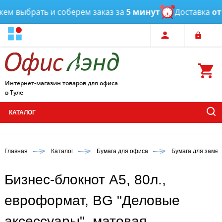
ыбрать и соберем заказ за
5 минут
Доставка
от 3 ча
Интернет-магазин товаров для офиса
в Туле
КАТАЛОГ
Главная
Каталог
Бумага для офиса
Бумага для замет
Бизнес-блокнот А5, 80л.,
евроформат, BG "Деловые
аксессуары", матовая