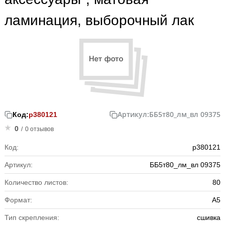
ламинация, выборочный лак
Артикул:
ББ5т80_лм_вл 09375
Код:
р380121
0
/
0 отзывов
Код:
р380121
Артикул:
ББ5т80_лм_вл 09375
Количество листов:
80
Формат:
А5
Тип скрепления:
сшивка