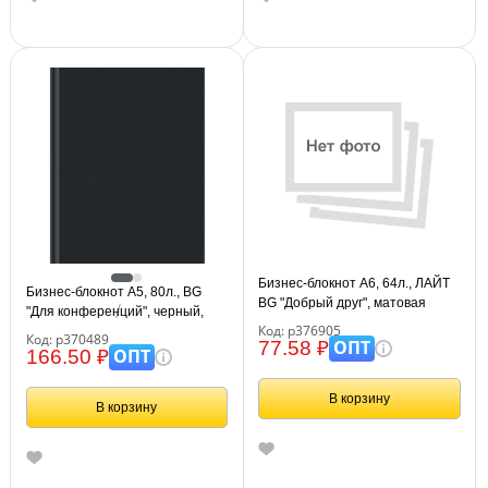
Бизнес-блокнот А6, 64л., ЛАЙТ
Бизнес-блокнот А5, 80л., BG
BG "Добрый друг", матовая
"Для конференций", черный,
ламинация
Код: р376905
глянцевая ламинация
Код: р370489
ОПТ
77.58 ₽
ОПТ
166.50 ₽
В корзину
В корзину