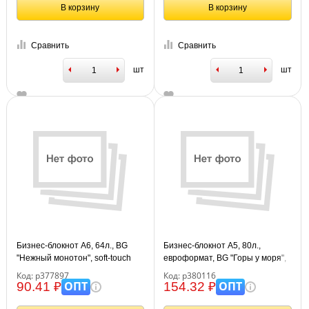
В корзину
В корзину
Сравнить
Сравнить
шт
шт
Бизнес-блокнот А6, 64л., BG
Бизнес-блокнот А5, 80л.,
"Нежный монотон", soft-touch
евроформат, BG "Горы у моря",
ламинация
глянцевая ламинация
Код: р377897
Код: р380116
ОПТ
ОПТ
90.41 ₽
154.32 ₽