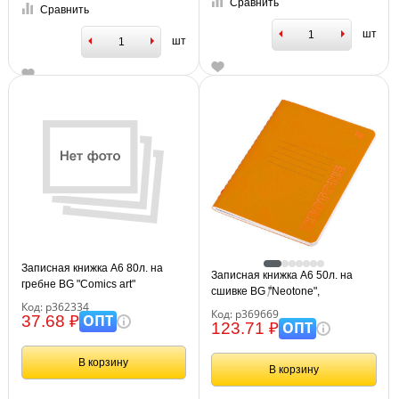
Сравнить
Сравнить
шт
шт
Записная книжка А6 80л. на
Записная книжка А6 50л. на
гребне BG "Comics art"
сшивке BG "Neotone",
Код: р362334
оранжевый, фактурное
Код: р369669
ОПТ
37.68 ₽
тиснение, блок в точку 80г/м2
ОПТ
123.71 ₽
В корзину
В корзину