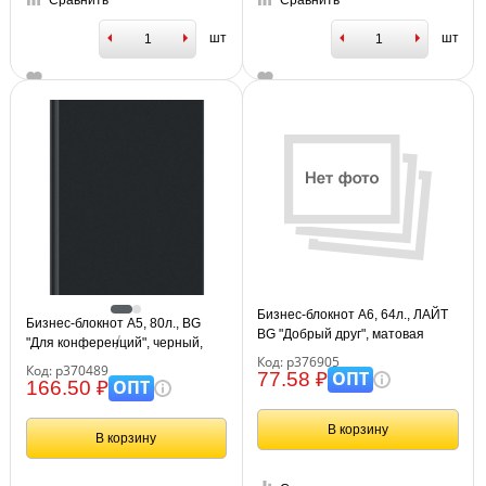
Сравнить
Сравнить
шт
шт
Бизнес-блокнот А6, 64л., ЛАЙТ
Бизнес-блокнот А5, 80л., BG
BG "Добрый друг", матовая
"Для конференций", черный,
ламинация
Код: р376905
глянцевая ламинация
Код: р370489
ОПТ
77.58 ₽
ОПТ
166.50 ₽
В корзину
В корзину