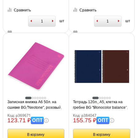
Сравнить
Сравнить
шт
шт
Записная книжка А6 50л. на
Тетрадь 120л., А5, клетка на
сшивке BG "Neotone", розовый,
гребне BG "Monocolor balance",
фактурное тиснение, блок в
глянцевая ламинация, твердая
Код: р369671
Код: р384047
точку 80г/м2
обложка
ОПТ
ОПТ
123.71 ₽
155.75 ₽
В корзину
В корзину