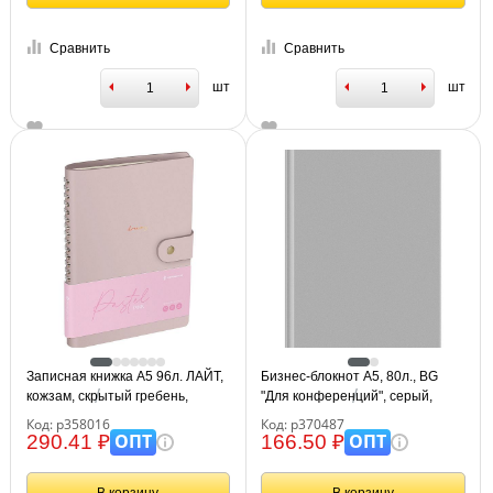
Сравнить
Сравнить
шт
шт
Записная книжка А5 96л. ЛАЙТ,
Бизнес-блокнот А5, 80л., BG
кожзам, скрытый гребень,
"Для конференций", серый,
Greenwich Line "Pastel. Pink",
глянцевая ламинация
Код: р358016
Код: р370487
блок в линию
ОПТ
ОПТ
290.41 ₽
166.50 ₽