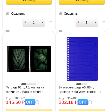
В корзину
В корзину
Сравнить
Сравнить
шт
шт
Тетрадь 96л., А5, клетка на
Бизнес-тетрадь A5, 80л.,
гребне BG "Back to nature",
Berlingo "Your Way", клетка, на
глянцевая ламинация,
силиконовом гребне, 80г/м2,
Код: р384062
Код: р369404
тиснение фольгой, твердая
пластик обложка 600мкм, синяя
ОПТ
ОПТ
146.60 ₽
202.18 ₽
обложка