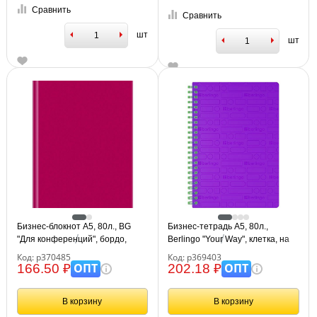
Сравнить
Сравнить
шт
шт
Бизнес-блокнот А5, 80л., BG
Бизнес-тетрадь A5, 80л.,
"Для конференций", бордо,
Berlingo "Your Way", клетка, на
глянцевая ламинация
силиконовом гребне, 80г/м2,
Код: р370485
Код: р369403
пластик обложка 600мкм,
ОПТ
ОПТ
166.50 ₽
202.18 ₽
фиолетовая
В корзину
В корзину