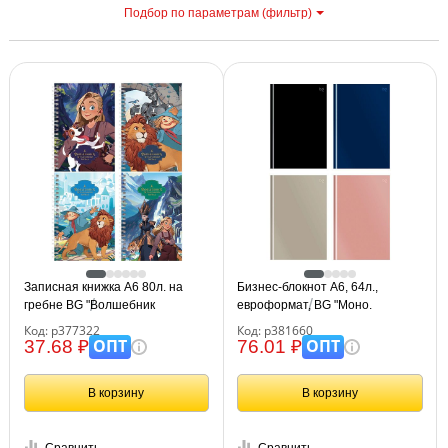
Подбор по параметрам (фильтр)
С
Записная книжка А6 80л. на
Бизнес-блокнот А6, 64л.,
гребне BG "Волшебник
евроформат, BG "Моно.
Изумрудного Города"
Классические цвета", soft-touch
Код: р377322
Код: р381660
ламинация
ОПТ
ОПТ
37.68 ₽
76.01 ₽
В корзину
В корзину