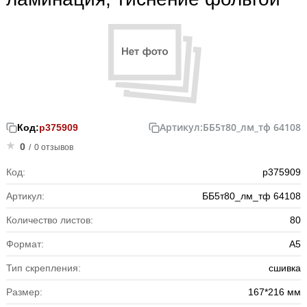
Артикул:
ББ5т80_лм_тф 64108
Код:
р375909
0
/
0 отзывов
Код:
р375909
Артикул:
ББ5т80_лм_тф 64108
Количество листов:
80
Формат:
А5
Тип скрепления:
сшивка
Размер:
167*216 мм