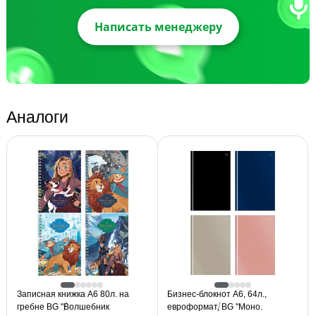
Написать менеджеру
Аналоги
Записная книжка А6 80л. на
Бизнес-блокнот А6, 64л.,
гребне BG "Волшебник
евроформат, BG "Моно.