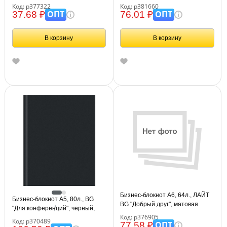
Изумрудного Города"
Классические цвета", soft-touch
Код: р377322
Код: р381660
ламинация
ОПТ
ОПТ
37.68 ₽
76.01 ₽
В корзину
В корзину
Бизнес-блокнот А6, 64л., ЛАЙТ
Бизнес-блокнот А5, 80л., BG
BG "Добрый друг", матовая
"Для конференций", черный,
ламинация
Код: р376905
глянцевая ламинация
Код: р370489
ОПТ
77.58 ₽