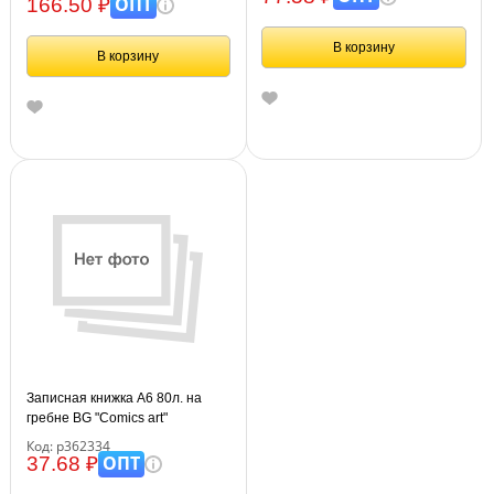
ОПТ
166.50 ₽
В корзину
В корзину
Записная книжка А6 80л. на
гребне BG "Comics art"
Код: р362334
ОПТ
37.68 ₽