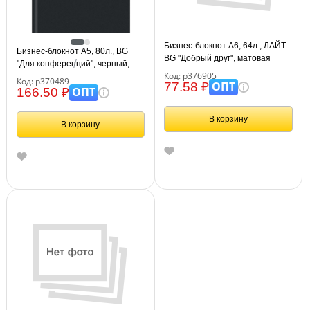
Бизнес-блокнот А6, 64л., ЛАЙТ
Бизнес-блокнот А5, 80л., BG
BG "Добрый друг", матовая
"Для конференций", черный,
ламинация
Код: р376905
глянцевая ламинация
Код: р370489
ОПТ
77.58 ₽
ОПТ
166.50 ₽
В корзину
В корзину