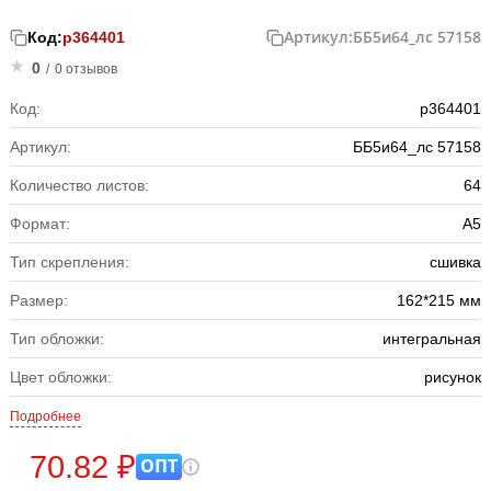
Артикул:
ББ5и64_лс 57158
Код:
р364401
0
/
0 отзывов
Код:
р364401
Артикул:
ББ5и64_лс 57158
Количество листов:
64
Формат:
А5
Тип скрепления:
сшивка
Размер:
162*215 мм
Тип обложки:
интегральная
Цвет обложки:
рисунок
Подробнее
70.82 ₽
ОПТ