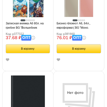
Записная книжка А6 80л. на
Бизнес-блокнот А6, 64л.,
гребне BG "Волшебник
евроформат, BG "Моно.
Изумрудного Города"
Классические цвета", soft-touch
Код: р377322
Код: р381660
ламинация
ОПТ
ОПТ
37.68 ₽
76.01 ₽
В корзину
В корзину