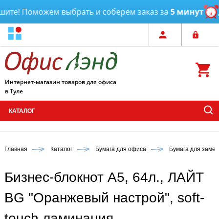
те! Поможем выбрать и соберем заказ за
5 минут
До
Интернет-магазин товаров для офиса
в Туле
КАТАЛОГ
Главная
Каталог
Бумага для офиса
Бумага для замет
Бизнес-блокнот А5, 64л., ЛАЙТ
BG "Оранжевый настрой", soft-
touch ламинация