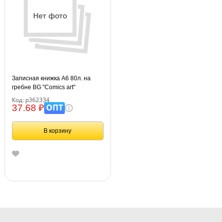
Записная книжка А6 80л. на
гребне BG "Comics art"
Код: р362334
ОПТ
37.68 ₽
В корзину