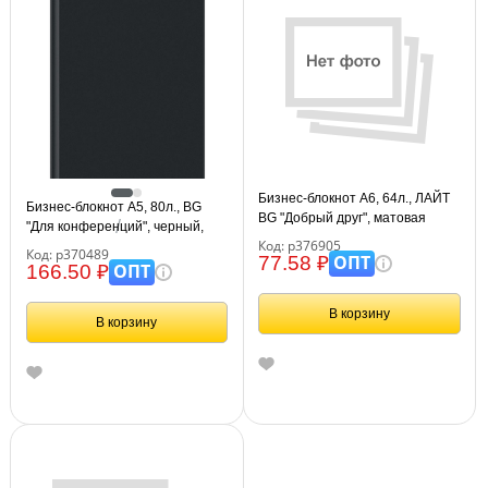
Бизнес-блокнот А6, 64л., ЛАЙТ
Бизнес-блокнот А5, 80л., BG
BG "Добрый друг", матовая
"Для конференций", черный,
ламинация
Код: р376905
глянцевая ламинация
Код: р370489
ОПТ
77.58 ₽
ОПТ
166.50 ₽
В корзину
В корзину