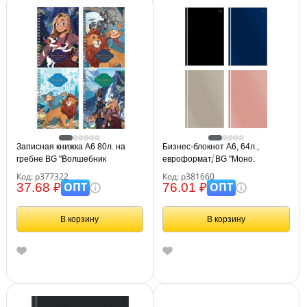
Записная книжка А6 80л. на
Бизнес-блокнот А6, 64л.,
гребне BG "Волшебник
евроформат, BG "Моно.
Изумрудного Города"
Классические цвета", soft-touch
Код: р377322
Код: р381660
ламинация
ОПТ
ОПТ
37.68 ₽
76.01 ₽
В корзину
В корзину