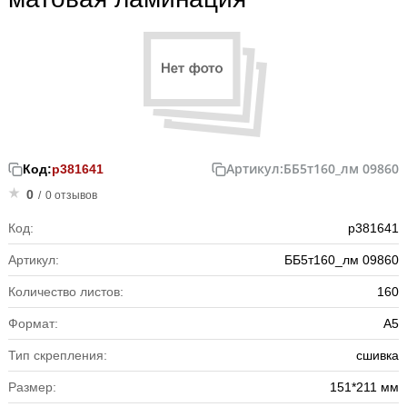
Артикул:
ББ5т160_лм 09860
Код:
р381641
0
/
0 отзывов
Код:
р381641
Артикул:
ББ5т160_лм 09860
Количество листов:
160
Формат:
А5
Тип скрепления:
сшивка
Размер:
151*211 мм