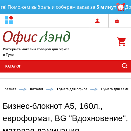
е! Поможем выбрать и соберем заказ за
5 минут
Дост
Интернет-магазин товаров для офиса
в Туле
КАТАЛОГ
Главная
Каталог
Бумага для офиса
Бумага для замет
Бизнес-блокнот А5, 160л.,
евроформат, BG "Вдохновение",
матовая ламинация