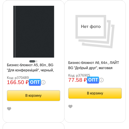
Бизнес-блокнот А6, 64л., ЛАЙТ
Бизнес-блокнот А5, 80л., BG
BG "Добрый друг", матовая
"Для конференций", черный,
ламинация
Код: р376905
глянцевая ламинация
Код: р370489
ОПТ
77.58 ₽
ОПТ
166.50 ₽
В корзину
В корзину