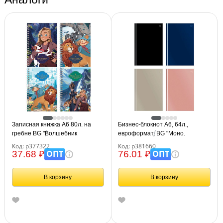
Записная книжка А6 80л. на
Бизнес-блокнот А6, 64л.,
гребне BG "Волшебник
евроформат, BG "Моно.
Изумрудного Города"
Классические цвета", soft-touch
Код: р377322
Код: р381660
ламинация
ОПТ
ОПТ
37.68 ₽
76.01 ₽
В корзину
В корзину