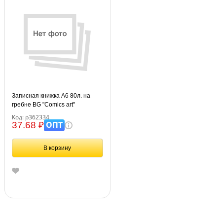
Записная книжка А6 80л. на
гребне BG "Comics art"
Код: р362334
ОПТ
37.68 ₽
В корзину