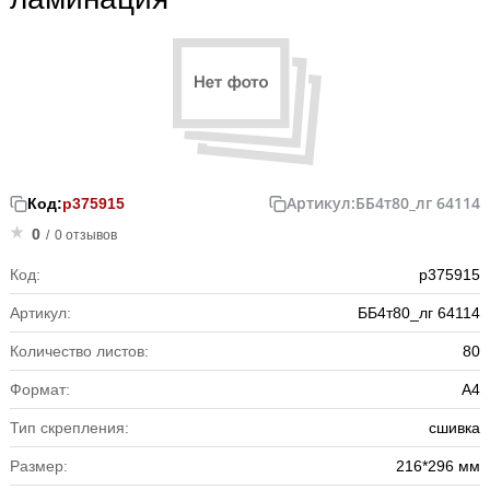
Артикул:
ББ4т80_лг 64114
Код:
р375915
0
/
0 отзывов
Код:
р375915
Артикул:
ББ4т80_лг 64114
Количество листов:
80
Формат:
А4
Тип скрепления:
сшивка
Размер:
216*296 мм