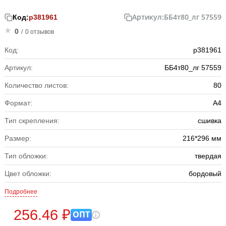
Артикул:
ББ4т80_лг 57559
Код:
р381961
0
/
0 отзывов
Код:
р381961
Артикул:
ББ4т80_лг 57559
Количество листов:
80
Формат:
А4
Тип скрепления:
сшивка
Размер:
216*296 мм
Тип обложки:
твердая
Цвет обложки:
бордовый
Подробнее
256.46 ₽
ОПТ