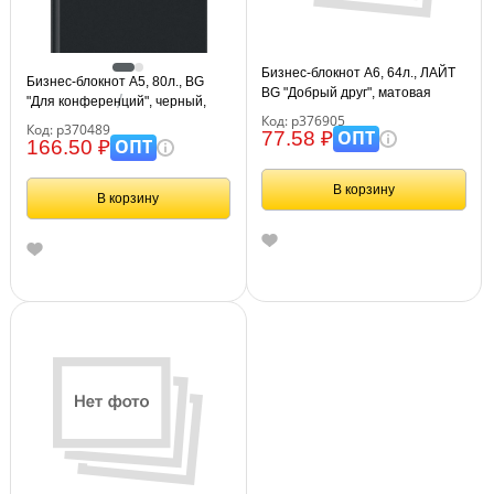
Бизнес-блокнот А6, 64л., ЛАЙТ
Бизнес-блокнот А5, 80л., BG
BG "Добрый друг", матовая
"Для конференций", черный,
ламинация
Код: р376905
глянцевая ламинация
Код: р370489
ОПТ
77.58 ₽
ОПТ
166.50 ₽
В корзину
В корзину