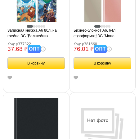
Записная книжка А6 80л. на
Бизнес-блокнот А6, 64л.,
гребне BG "Волшебник
евроформат, BG "Моно.
Изумрудного Города"
Классические цвета", soft-touch
Код: р377322
Код: р381660
ламинация
ОПТ
ОПТ
37.68 ₽
76.01 ₽
В корзину
В корзину