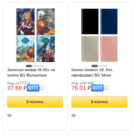
Записная книжка А6 80л. на
Бизнес-блокнот А6, 64л.,
гребне BG "Волшебник
евроформат, BG "Моно.
Изумрудного Города"
Классические цвета", soft-touch
Код: р377322
Код: р381660
ламинация
ОПТ
ОПТ
37.68 ₽
76.01 ₽
В корзину
В корзину