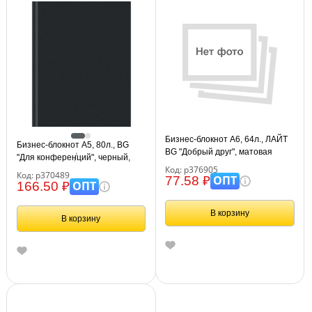
Бизнес-блокнот А6, 64л., ЛАЙТ
Бизнес-блокнот А5, 80л., BG
BG "Добрый друг", матовая
"Для конференций", черный,
ламинация
Код: р376905
глянцевая ламинация
Код: р370489
ОПТ
77.58 ₽
ОПТ
166.50 ₽
В корзину
В корзину