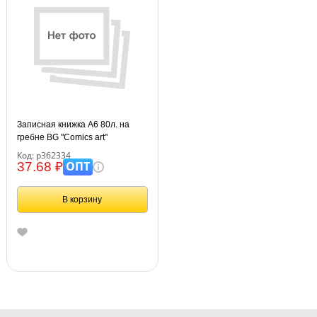
Записная книжка А6 80л. на
гребне BG "Comics art"
Код: р362334
ОПТ
37.68 ₽
В корзину