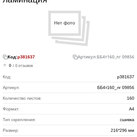
Артикул:
ББ4т160_лг 09856
Код:
р381637
0
/
0 отзывов
Код:
р381637
Артикул:
ББ4т160_лг 09856
Количество листов:
160
Формат:
А4
Тип скрепления:
сшивка
Размер:
216*296 мм