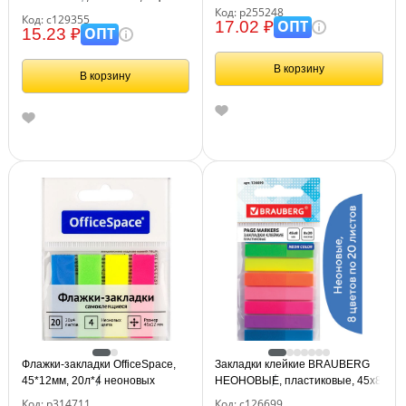
цветов, европодвес
Код: р255248
х 20 листов, на пластиковом
Код: с129355
ОПТ
17.02 ₽
основании, 129355
ОПТ
15.23 ₽
В корзину
В корзину
Флажки-закладки OfficeSpace,
Закладки клейкие BRAUBERG
45*12мм, 20л*4 неоновых
НЕОНОВЫЕ, пластиковые, 45х8
цвета, европодвес
мм, 8 цветов х 20 листов, на
Код: р314711
Код: с126699