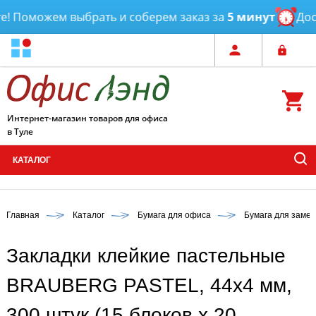
 Поможем выбрать и соберем заказ за
5 минут
Доста
Интернет-магазин товаров для офиса
в Туле
КАТАЛОГ
Главная
Каталог
Бумага для офиса
Бумага для замет
Закладки клейкие пастельные
BRAUBERG PASTEL, 44х4 мм,
300 штук (15 блоков х 20