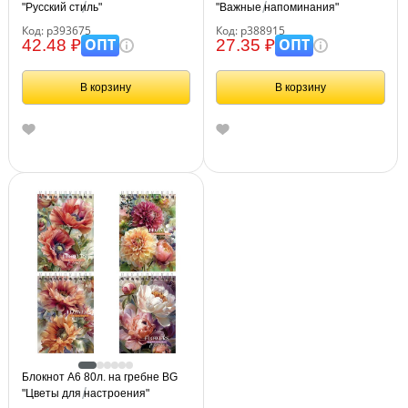
"Русский стиль"
"Важные напоминания"
Код: р393675
Код: р388915
ОПТ
ОПТ
42.48 ₽
27.35 ₽
В корзину
В корзину
Блокнот А6 80л. на гребне BG
"Цветы для настроения"