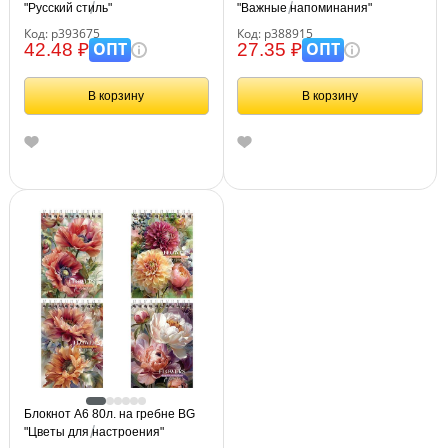
"Русский стиль"
"Важные напоминания"
Код: р393675
Код: р388915
ОПТ
ОПТ
42.48 ₽
27.35 ₽
В корзину
В корзину
Блокнот А6 80л. на гребне BG
"Цветы для настроения"