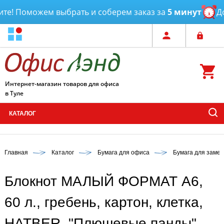
е! Поможем выбрать и соберем заказ за
5 минут
Дост
Интернет-магазин товаров для офиса
в Туле
КАТАЛОГ
Главная
Каталог
Бумага для офиса
Бумага для замет
Блокнот МАЛЫЙ ФОРМАТ А6,
60 л., гребень, картон, клетка,
HATBER, "Плюшевые панды",