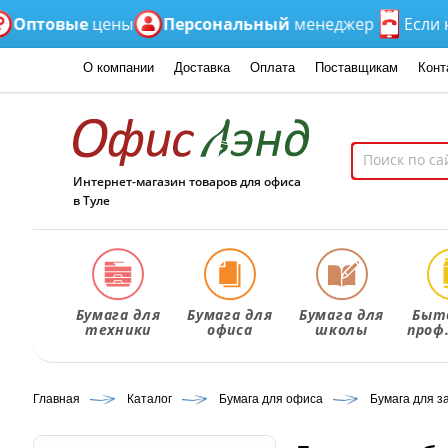
овые
цены
Персональный
менеджер
Если нет вр
О компании
Доставка
Оплата
Поставщикам
Конт
Интернет-магазин товаров для офиса
в Туле
Бумага для
Бумага для
Бумага для
Быт
техники
офиса
школы
проф
Главная
Каталог
Бумага для офиса
Бумага для з