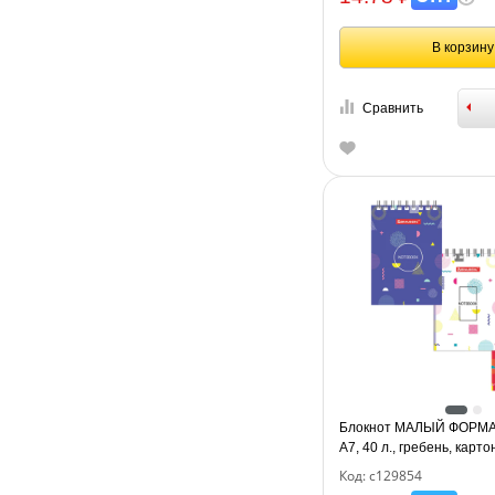
В корзину
Сравнить
Блокнот МАЛЫЙ ФОРМАТ
А7, 40 л., гребень, картон
BRAUBERG, "Креатив", 
Код: с129854