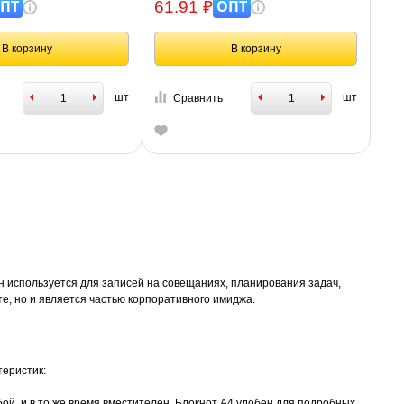
ПТ
ОПТ
61.91 ₽
В корзину
В корзину
шт
шт
Сравнить
н используется для записей на совещаниях, планирования задач,
е, но и является частью корпоративного имиджа.
теристик:
ой, и в то же время вместителен. Блокнот А4 удобен для подробных