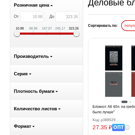
Деловые б
Розничная цена
От
До
Сортировать по:
попу
10.88
88.98
167.07
245.17
323.26
Производитель
Серия
Плотность бумаги
Блокнот А6 40л. на гре
Количество листов
было лучше"
Код: р388929
Формат
ОПТ
27.35 ₽