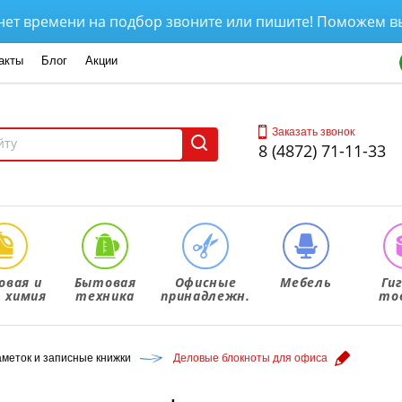
емени на подбор звоните или пишите! Поможем выбрать 
акты
Блог
Акции
Заказать звонок
8 (4872) 71-11-33
овая и
Бытовая
Офисные
Мебель
Ги
. химия
техника
принадлежн.
то
аметок и записные книжки
Деловые блокноты для офиса