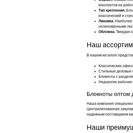
конспектов на рабо
Тип крепления.
Блок
классический и стро
Линовка.
Наиболее у
нелинованными лист
Обложка.
Твердая о
Наш ассортим
В нашем каталоге предста
Классические офис
Стильные деловые б
Блокноты с раздел
Недорогие рабочие 
Блокноты оптом 
Наша компания специализи
Централизованная закупка
надежным поставщиком кан
Наши преиму