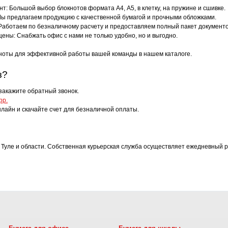
т: Большой выбор блокнотов формата А4, А5, в клетку, на пружине и сшивке.
Мы предлагаем продукцию с качественной бумагой и прочными обложками.
Работаем по безналичному расчету и предоставляем полный пакет документо
ены: Снабжать офис с нами не только удобно, но и выгодно.
ноты для эффективной работы вашей команды в нашем каталоге.
з?
закажите обратный звонок.
pp.
лайн и скачайте счет для безналичной оплаты.
 Туле и области. Собственная курьерская служба осуществляет ежедневный р