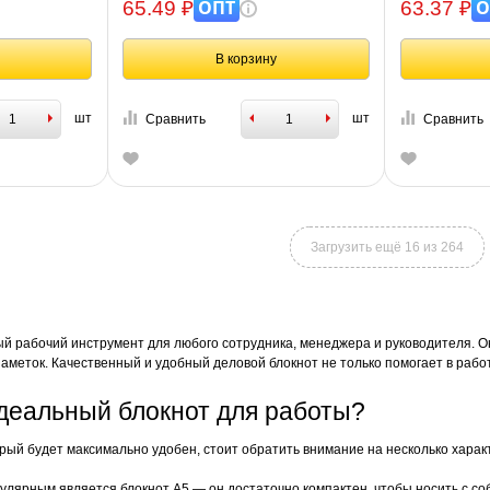
ОПТ
О
65.49 ₽
63.37 ₽
В корзину
шт
шт
Сравнить
Сравнить
Загрузить ещё 16 из 264
й рабочий инструмент для любого сотрудника, менеджера и руководителя. О
аметок. Качественный и удобный деловой блокнот не только помогает в работ
деальный блокнот для работы?
орый будет максимально удобен, стоит обратить внимание на несколько харак
лярным является блокнот А5 — он достаточно компактен, чтобы носить с соб