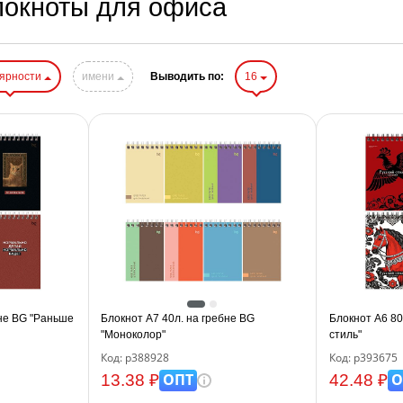
локноты для офиса
лярности
имени
Выводить по:
16
бне BG "Раньше
Блокнот А7 40л. на гребне BG
Блокнот А6 80
"Моноколор"
стиль"
Код: р388928
Код: р393675
ОПТ
О
13.38 ₽
42.48 ₽