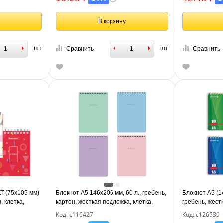
В корзину
шт
шт
Сравнить
Сравнить
 (75х105 мм)
Блокнот А5 146х206 мм, 60 л., гребень,
Блокнот А5 (14
, клетка,
картон, жесткая подложка, клетка,
гребень, жест
129854
BRAUBERG "Minimal Pastel", 116427
STAFF, 4 вида
Код: с116427
Код: с126539