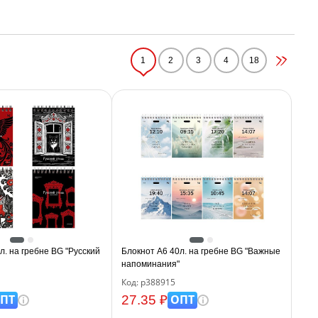
1
2
3
4
18
л. на гребне BG "Русский
Блокнот А6 40л. на гребне BG "Важные
напоминания"
Код: р388915
ПТ
ОПТ
27.35 ₽