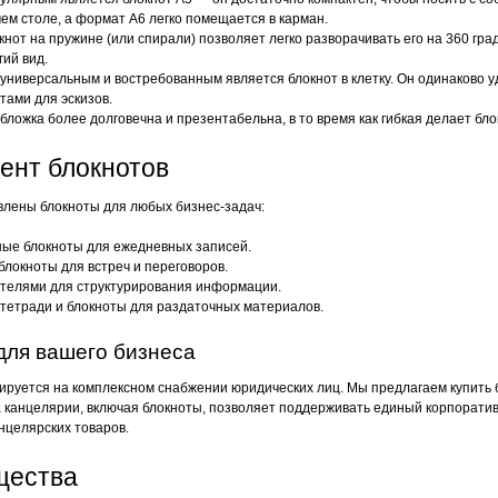
чем столе, а формат А6 легко помещается в карман.
нот на пружине (или спирали) позволяет легко разворачивать его на 360 гр
гий вид.
ниверсальным и востребованным является блокнот в клетку. Он одинаково удо
ами для эскизов.
бложка более долговечна и презентабельна, в то время как гибкая делает бло
ент блокнотов
влены блокноты для любых бизнес-задач:
ные блокноты для ежедневных записей.
локноты для встреч и переговоров.
ителями для структурирования информации.
тетради и блокноты для раздаточных материалов.
для вашего бизнеса
руется на комплексном снабжении юридических лиц. Мы предлагаем купить 
 канцелярии, включая блокноты, позволяет поддерживать единый корпоратив
целярских товаров.
щества