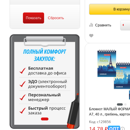
В корзину
Сравнить
Блокнот МАЛЫЙ ФОРМАТ
А7, 40 л., гребень, картон
BRAUBERG, "Города", 1
Код: с129856
ОПТ
14.78 ₽