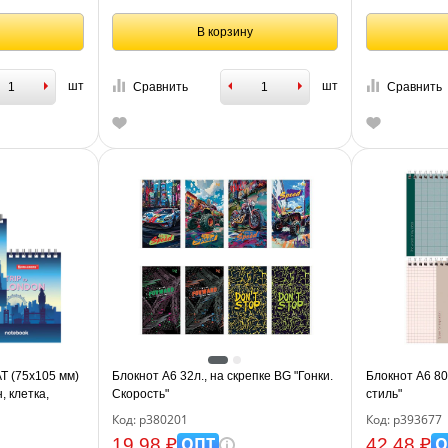
В корзину
шт
шт
Сравнить
Сравнить
 (75х105 мм)
Блокнот А6 32л., на скрепке BG "Гонки.
Блокнот А6 80
, клетка,
Скорость"
стиль"
29856
Код: р380201
Код: р393677
ОПТ
О
19.98 ₽
42.48 ₽