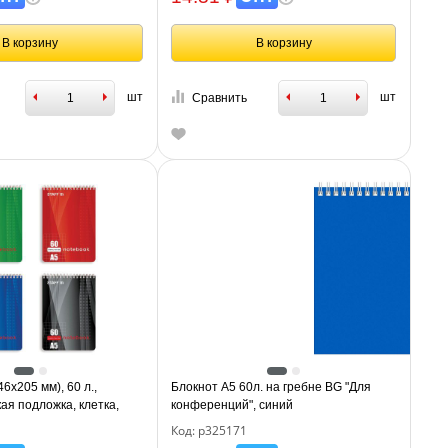
В корзину
В корзину
шт
шт
Сравнить
6х205 мм), 60 л.,
Блокнот А5 60л. на гребне BG "Для
кая подложка, клетка,
конференций", синий
, 126539
Код: р325171