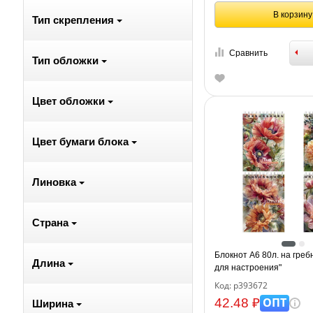
В корзину
Тип скрепления
Сравнить
Тип обложки
Цвет обложки
Цвет бумаги блока
Линовка
Страна
Блокнот А6 80л. на греб
Длина
для настроения"
Код: р393672
ОПТ
42.48 ₽
Ширина