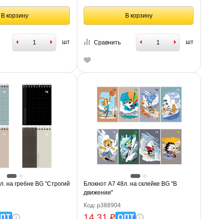
В корзину
В корзину
шт
шт
Сравнить
л. на гребне BG "Строгий
Блокнот А7 48л. на склейке BG "В
движении"
Код: р388904
ПТ
ОПТ
14.31 ₽