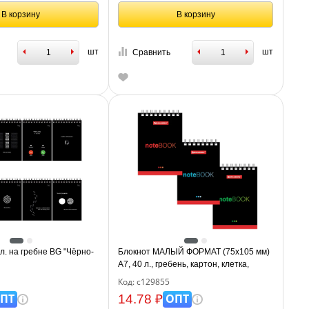
В корзину
В корзину
шт
шт
Сравнить
л. на гребне BG "Чёрно-
Блокнот МАЛЫЙ ФОРМАТ (75х105 мм)
А7, 40 л., гребень, картон, клетка,
BRAUBERG, "Черный стиль", 129855
Код: с129855
ПТ
ОПТ
14.78 ₽