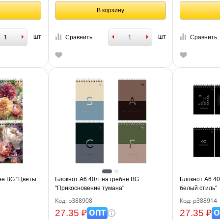
В корзину
шт
шт
Сравнить
Сравнить
не BG "Цветы
Блокнот А6 40л. на гребне BG
Блокнот А6 40
"Прикосновение тумана"
белый стиль"
Код: р388908
Код: р388914
ОПТ
О
27.35 ₽
27.35 ₽