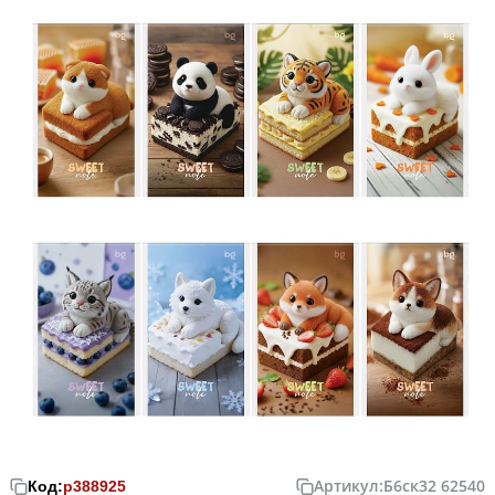
Артикул:
Б6ск32 62540
Код:
р388925