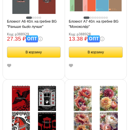
Блокнот А6 40л. на гребне BG
Блокнот А7 40л. на гребне BG
"Раньше было лучше"
"Моноколор"
Код: р388929
Код: р388928
ОПТ
ОПТ
27.35 ₽
13.38 ₽
В корзину
В корзину