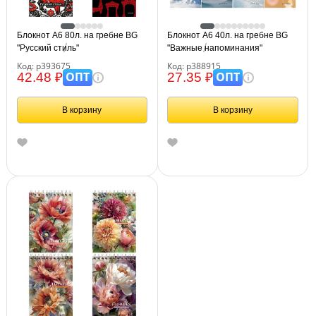
Блокнот А6 80л. на гребне BG
Блокнот А6 40л. на гребне BG
"Русский стиль"
"Важные напоминания"
Код: р393675
Код: р388915
ОПТ
ОПТ
42.48 ₽
27.35 ₽
В корзину
В корзину