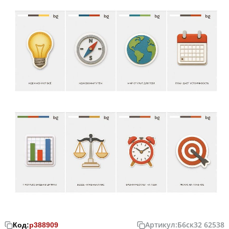
Артикул:
Б6ск32 62538
Код:
р388909