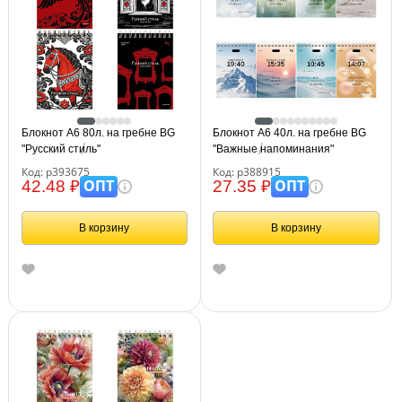
Блокнот А6 80л. на гребне BG
Блокнот А6 40л. на гребне BG
"Русский стиль"
"Важные напоминания"
Код: р393675
Код: р388915
ОПТ
ОПТ
42.48 ₽
27.35 ₽
В корзину
В корзину