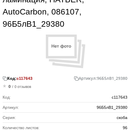
AutoCarbon, 086107,
96Б5лВ1_29380
Артикул:
96Б5лВ1_29380
Код:
с117643
0
/
0 отзывов
Код:
с117643
Артикул:
96Б5лВ1_29380
Серия:
скоба
Количество листов:
96