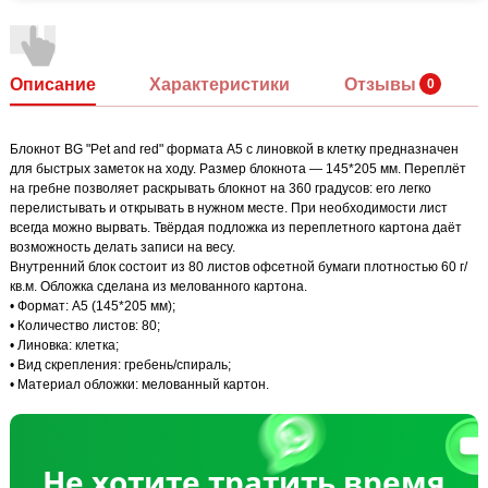
Описание
Характеристики
Отзывы
Блокнот BG "Pet and red" формата А5 с линовкой в клетку предназначен
для быстрых заметок на ходу. Размер блокнота — 145*205 мм. Переплёт
на гребне позволяет раскрывать блокнот на 360 градусов: его легко
перелистывать и открывать в нужном месте. При необходимости лист
всегда можно вырвать. Твёрдая подложка из переплетного картона даёт
возможность делать записи на весу.
Внутренний блок состоит из 80 листов офсетной бумаги плотностью 60 г/
кв.м. Обложка сделана из мелованного картона.
• Формат: А5 (145*205 мм);
• Количество листов: 80;
• Линовка: клетка;
• Вид скрепления: гребень/спираль;
• Материал обложки: мелованный картон.
Не хотите тратить время