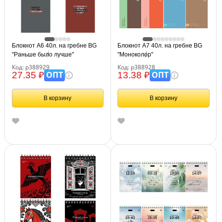
Блокнот А6 40л. на гребне BG
Блокнот А7 40л. на гребне BG
"Раньше было лучше"
"Моноколор"
Код: р388929
Код: р388928
ОПТ
ОПТ
27.35 ₽
13.38 ₽
В корзину
В корзину