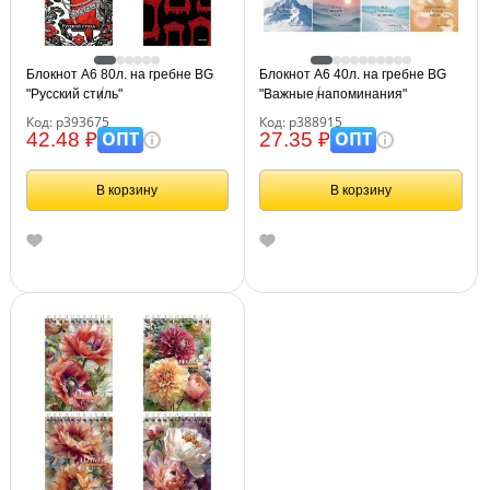
Блокнот А6 80л. на гребне BG
Блокнот А6 40л. на гребне BG
"Русский стиль"
"Важные напоминания"
Код: р393675
Код: р388915
ОПТ
ОПТ
42.48 ₽
27.35 ₽
В корзину
В корзину