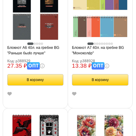
Блокнот А6 40л. на гребне BG
Блокнот А7 40л. на гребне BG
"Раньше было лучше"
"Моноколор"
Код: р388929
Код: р388928
ОПТ
ОПТ
27.35 ₽
13.38 ₽
В корзину
В корзину