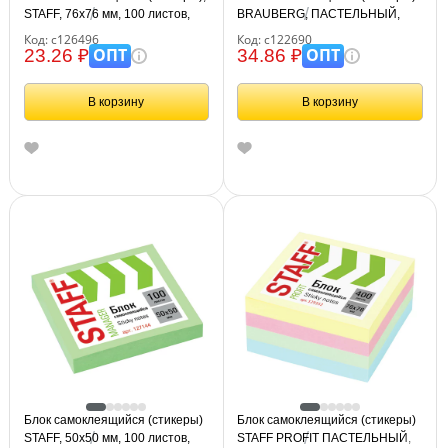
STAFF, 76х76 мм, 100 листов,
BRAUBERG, ПАСТЕЛЬНЫЙ,
желтый, 126496
76х76 мм, 100 листов, желтый,
Код: с126496
Код: с122690
122690
ОПТ
ОПТ
23.26 ₽
34.86 ₽
В корзину
В корзину
Блок самоклеящийся (стикеры)
Блок самоклеящийся (стикеры)
STAFF, 50х50 мм, 100 листов,
STAFF PROFIT ПАСТЕЛЬНЫЙ,