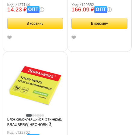
зеленый, 127144
76х76 мм, 400 листов, 4 цвета,
Код: с127144
Код: с129352
129352
ОПТ
ОПТ
14.23 ₽
166.09 ₽
В корзину
В корзину
Блок самоклеящийся (стикеры),
BRAUBERG, НЕОНОВЫЙ,
76х76 мм, 90 листов, желтый,
Код: с122702