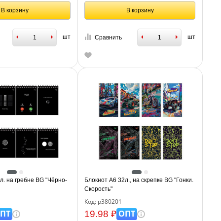
В корзину
В корзину
шт
шт
Сравнить
л. на гребне BG "Чёрно-
Блокнот А6 32л., на скрепке BG "Гонки.
Скорость"
Код: р380201
ПТ
ОПТ
19.98 ₽