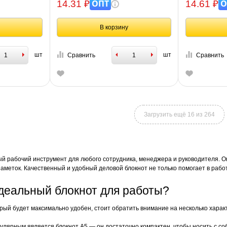
ОПТ
О
14.31 ₽
14.61 ₽
В корзину
шт
шт
Сравнить
Сравнить
Загрузить ещё 16 из 264
й рабочий инструмент для любого сотрудника, менеджера и руководителя. О
аметок. Качественный и удобный деловой блокнот не только помогает в работ
деальный блокнот для работы?
орый будет максимально удобен, стоит обратить внимание на несколько харак
лярным является блокнот А5 — он достаточно компактен, чтобы носить с соб