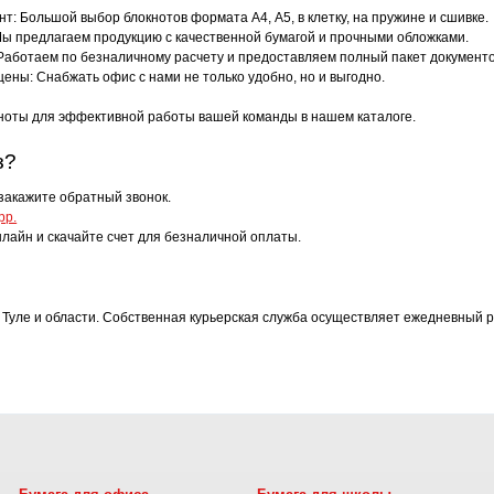
т: Большой выбор блокнотов формата А4, А5, в клетку, на пружине и сшивке.
Мы предлагаем продукцию с качественной бумагой и прочными обложками.
Работаем по безналичному расчету и предоставляем полный пакет документо
ены: Снабжать офис с нами не только удобно, но и выгодно.
ноты для эффективной работы вашей команды в нашем каталоге.
з?
закажите обратный звонок.
pp.
лайн и скачайте счет для безналичной оплаты.
 Туле и области. Собственная курьерская служба осуществляет ежедневный р