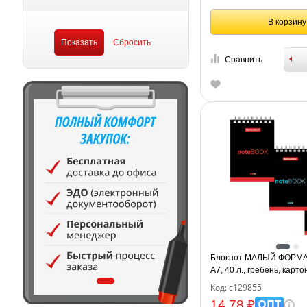
В корзину
Сравнить
Блокнот МАЛЫЙ ФОРМАТ
А7, 40 л., гребень, картон
BRAUBERG, "Черный сти
Код: с129855
ОПТ
14.78 ₽