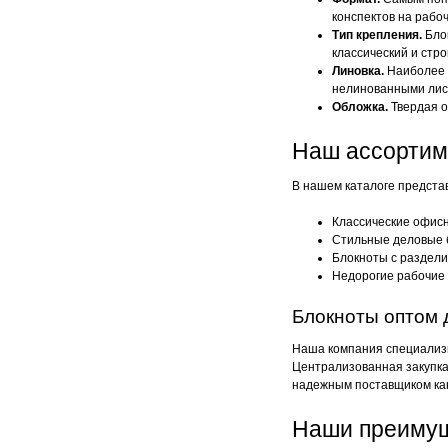
конспектов на рабо
Тип крепления.
Блок
классический и стро
Линовка.
Наиболее у
нелинованными лист
Обложка.
Твердая о
Наш ассортим
В нашем каталоге предста
Классические офис
Стильные деловые б
Блокноты с раздел
Недорогие рабочие 
Блокноты оптом 
Наша компания специализи
Централизованная закупка
надежным поставщиком кан
Наши преиму