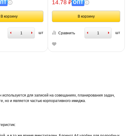
ПТ
ОПТ
14.78 ₽
В корзину
В корзину
шт
шт
Сравнить
н используется для записей на совещаниях, планирования задач,
е, но и является частью корпоративного имиджа.
теристик:
ой, и в то же время вместителен. Блокнот А4 удобен для подробных