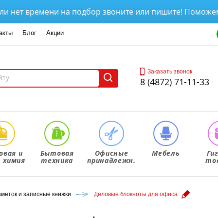
 времени на подбор звоните или пишите! Поможем выбра
акты
Блог
Акции
Заказать звонок
8 (4872) 71-11-33
овая и
Бытовая
Офисные
Мебель
Ги
. химия
техника
принадлежн.
то
аметок и записные книжки
Деловые блокноты для офиса