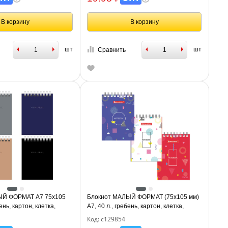
В корзину
В корзину
шт
шт
Сравнить
ЫЙ ФОРМАТ А7 75х105
Блокнот МАЛЫЙ ФОРМАТ (75х105 мм)
ень, картон, клетка,
А7, 40 л., гребень, картон, клетка,
imal Classic", 116430
BRAUBERG, "Креатив", 129854
Код: с129854