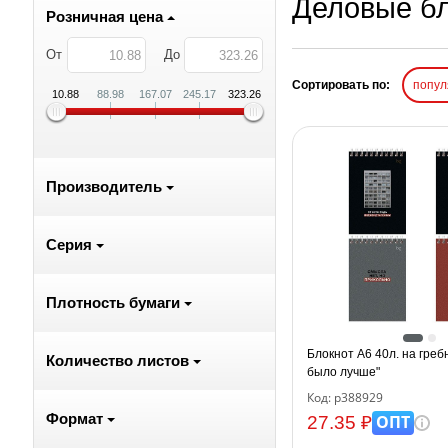
Деловые б
Розничная цена
От
До
Сортировать по:
попу
10.88
88.98
167.07
245.17
323.26
Производитель
Серия
Плотность бумаги
Блокнот А6 40л. на гре
Количество листов
было лучше"
Код: р388929
Формат
ОПТ
27.35 ₽