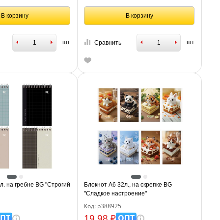
В корзину
В корзину
шт
шт
Сравнить
л. на гребне BG "Строгий
Блокнот А6 32л., на скрепке BG
"Сладкое настроение"
Код: р388925
ПТ
ОПТ
19.98 ₽