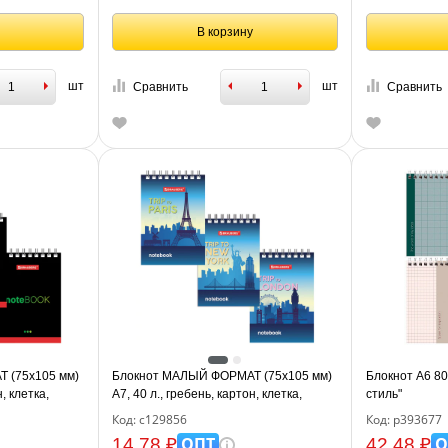
В корзину
шт
шт
Сравнить
Сравнить
 (75х105 мм)
Блокнот МАЛЫЙ ФОРМАТ (75х105 мм)
Блокнот А6 80
, клетка,
А7, 40 л., гребень, картон, клетка,
стиль"
ль", 129855
BRAUBERG, "Города", 129856
Код: с129856
Код: р393677
ОПТ
О
14.78 ₽
42.48 ₽