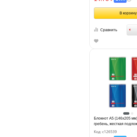
В корзину
Сравнить
Блокнот А5 (146х205 мм),
гребень, жесткая подлож
STAFF, 4 вида, 126539
Код: с126539