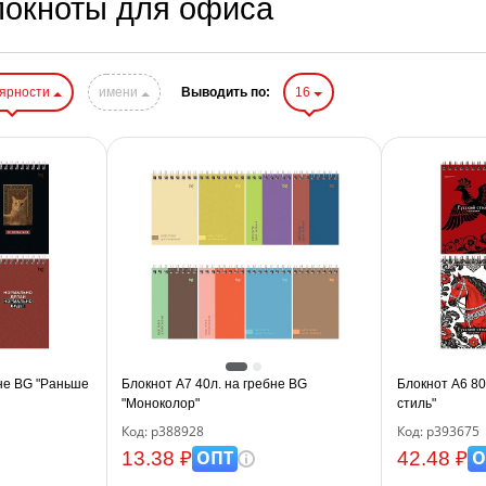
локноты для офиса
лярности
имени
Выводить по:
16
бне BG "Раньше
Блокнот А7 40л. на гребне BG
Блокнот А6 80
"Моноколор"
стиль"
Код: р388928
Код: р393675
ОПТ
О
13.38 ₽
42.48 ₽