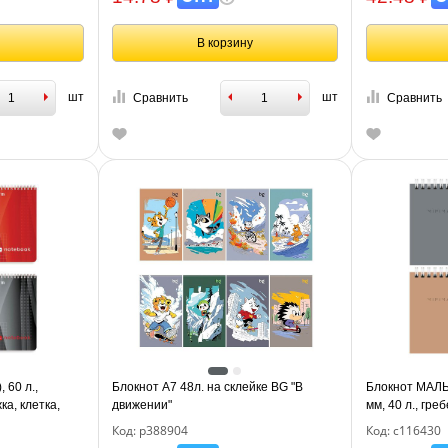
В корзину
шт
шт
Сравнить
Сравнить
 60 л.,
Блокнот А7 48л. на склейке BG "В
Блокнот МАЛ
ка, клетка,
движении"
мм, 40 л., греб
BRAUBERG "Min
Код: р388904
Код: с116430