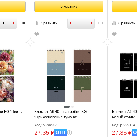
В корзину
шт
шт
Сравнить
Сравнить
не BG "Цветы
Блокнот А6 40л. на гребне BG
Блокнот А6 40
"Прикосновение тумана"
белый стиль"
Код: р388908
Код: р388914
ОПТ
О
27.35 ₽
27.35 ₽