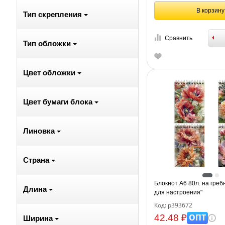
В корзину
Тип скрепления
Сравнить
Тип обложки
Цвет обложки
Цвет бумаги блока
Линовка
Страна
Блокнот А6 80л. на греб
Длина
для настроения"
Код: р393672
ОПТ
42.48 ₽
Ширина