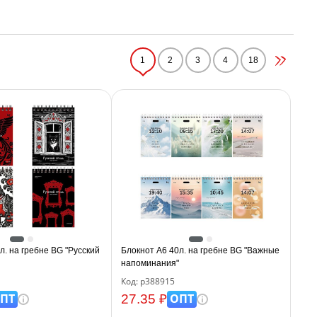
1
2
3
4
18
л. на гребне BG "Русский
Блокнот А6 40л. на гребне BG "Важные
напоминания"
Код: р388915
ПТ
ОПТ
27.35 ₽