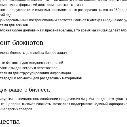
чем столе, а формат А6 легко помещается в карман.
нот на пружине (или спирали) позволяет легко разворачивать его на 360 гр
гий вид.
ниверсальным и востребованным является блокнот в клетку. Он одинаково удо
ами для эскизов.
бложка более долговечна и презентабельна, в то время как гибкая делает бло
ент блокнотов
влены блокноты для любых бизнес-задач:
ные блокноты для ежедневных записей.
локноты для встреч и переговоров.
ителями для структурирования информации.
тетради и блокноты для раздаточных материалов.
для вашего бизнеса
руется на комплексном снабжении юридических лиц. Мы предлагаем купить 
 канцелярии, включая блокноты, позволяет поддерживать единый корпоратив
целярских товаров.
щества