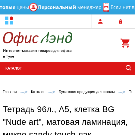
ые
цены
Персональный
менеджер
Если нет вре
Интернет-магазин товаров для офиса
в Туле
КАТАЛОГ
Главная
Каталог
Бумажная продукция для школы
Тет
Тетрадь 96л., А5, клетка BG
"Nude art", матовая ламинация,
микро sandy-touch лак