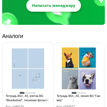
Написать менеджеру
Аналоги
Тетрадь 80л., А5, клетка BG
Тетрадь 96л., А5, линия BG "Гав-
"Blue&silver", тиснение фольгой
мяу"
Код: р346535
Код: р350677