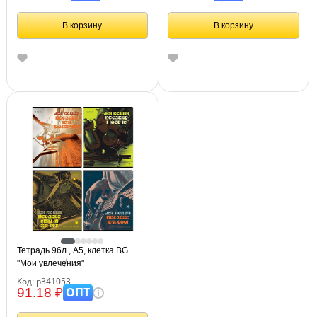
В корзину
В корзину
Тетрадь 96л., А5, клетка BG
"Мои увлечения"
Код: р341053
ОПТ
91.18 ₽