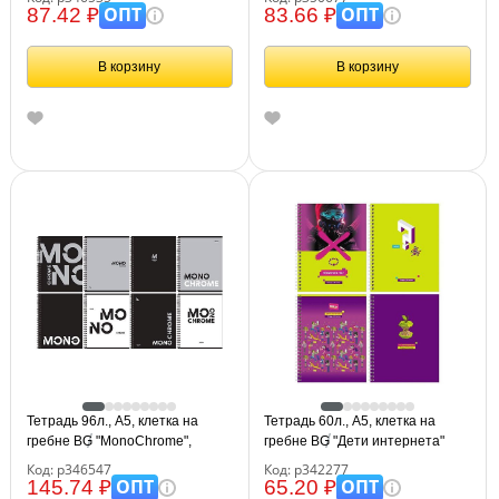
ОПТ
ОПТ
87.42 ₽
83.66 ₽
В корзину
В корзину
Тетрадь 96л., А5, клетка на
Тетрадь 60л., А5, клетка на
гребне BG "MonoChrome",
гребне BG "Дети интернета"
двойная обложка
Код: р346547
Код: р342277
ОПТ
ОПТ
145.74 ₽
65.20 ₽