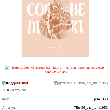
Артикул:
Т5ск96_лм_вл 11953
Код:
р341059
0
/
0 отзывов
Код:
р341059
Артикул:
Т5ск96_лм_вл 11953