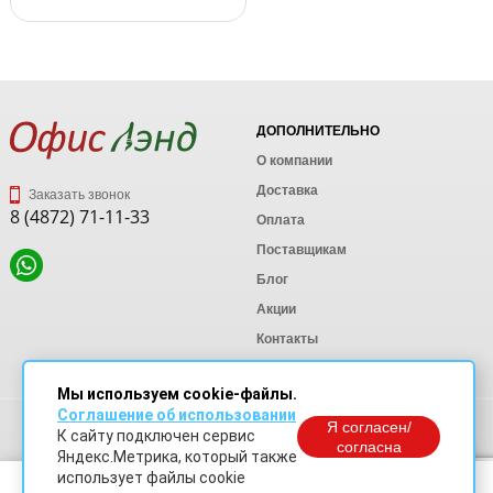
ДОПОЛНИТЕЛЬНО
О компании
Доставка
Заказать звонок
8 (4872) 71-11-33
Оплата
Поставщикам
Блог
Акции
Контакты
Карта сайта
Мы используем cookie-файлы.
Соглашение об использовании
Политика конфиденциальности
Я согласен/
К сайту подключен сервис
Согласие на обработку персональных данных
согласна
Яндекс.Метрика, который также
Согласие на обработку данных Яндекс Метрика
использует файлы cookie