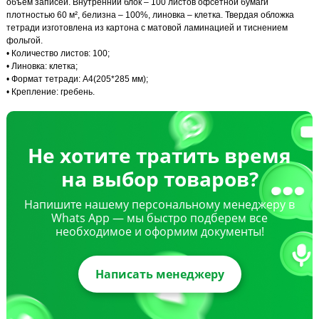
объем записей. Внутренний блок – 100 листов офсетной бумаги
плотностью 60 м², белизна – 100%, линовка – клетка. Твердая обложка
тетради изготовлена из картона с матовой ламинацией и тиснением
фольгой.
• Количество листов: 100;
• Линовка: клетка;
• Формат тетради: А4(205*285 мм);
• Крепление: гребень.
Не хотите тратить время
на выбор товаров?
Напишите нашему персональному менеджеру в
Whats App — мы быстро подберем все
необходимое и оформим документы!
Написать менеджеру