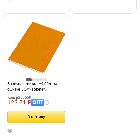
Записная книжка А6 50л. на
сшивке BG "Neotone",
оранжевый, фактурное
Код: р369669
тиснение, блок в точку 80г/м2
ОПТ
123.71 ₽
В корзину