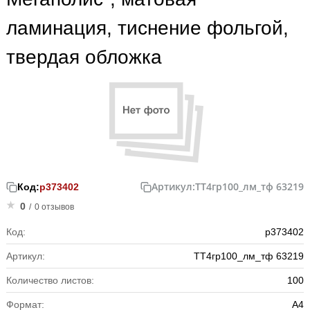
ламинация, тиснение фольгой,
твердая обложка
Артикул:
ТТ4гр100_лм_тф 63219
Код:
р373402
0
/
0 отзывов
Код:
р373402
Артикул:
ТТ4гр100_лм_тф 63219
Количество листов:
100
Формат:
А4