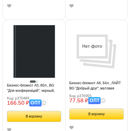
Бизнес-блокнот А6, 64л., ЛАЙТ
Бизнес-блокнот А5, 80л., BG
BG "Добрый друг", матовая
"Для конференций", черный,
ламинация
Код: р376905
глянцевая ламинация
Код: р370489
ОПТ
77.58 ₽
ОПТ
166.50 ₽
В корзину
В корзину