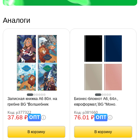
Аналоги
Записная книжка А6 80л. на
Бизнес-блокнот А6, 64л.,
гребне BG "Волшебник
евроформат, BG "Моно.
Изумрудного Города"
Классические цвета", soft-touch
Код: р377322
Код: р381660
ламинация
ОПТ
ОПТ
37.68 ₽
76.01 ₽
В корзину
В корзину