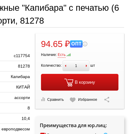
жные "Капибара" с печатью (6
орти, 81278
94.65 ₽
ОПТ
Наличие:
Есть
с117754
Количество:
шт
81278
Капибара
В корзину
КИТАЙ
ассорти
Сравнить
Избранное
8
10,4
Преимущества для юр.лиц:
с европодвесом