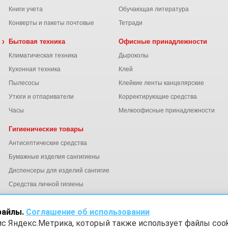
Книги учета
Обучающая литература
Конверты и пакеты почтовые
Тетради
 химия
Бытовая техника
Офисные принадлежности
Климатическая техника
Дыроколы
Кухонная техника
Клей
Пылесосы
Клейкие ленты канцелярские
ы
Утюги и отпариватели
Корректирующие средства
Часы
Мелкоофисные принадлежности
Гигиенические товары
Антисептические средства
Бумажные изделия сангигиены
Диспенсеры для изделий сангигиены
ний
Средства личной гигиены
Электросушители для рук
файлы.
Соглашение об использовании
ис Яндекс.Метрика, который также использует файлы cook