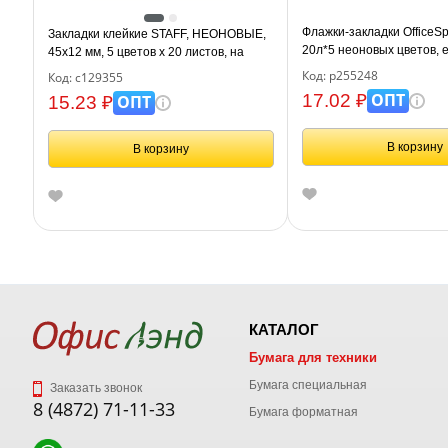
Флажки-закладки OfficeSp
Закладки клейкие STAFF, НЕОНОВЫЕ,
20л*5 неоновых цветов, 
45х12 мм, 5 цветов х 20 листов, на
пластиковом основании, 129355
Код: р255248
Код: с129355
ОПТ
17.02 ₽
ОПТ
15.23 ₽
В корзину
В корзину
КАТАЛОГ
Бумага для техники
Бумага специальная
Заказать звонок
8 (4872) 71-11-33
Бумага форматная