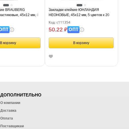
йкие BRAUBERG
Закладки клейкие ЮНЛАНДИЯ
стиковые, 45х12 мм, 8
НЕОНОВЫЕ, 45х12 мм, 5 цветов х 20
стов, на пластиковой
листов, на пластиковом основании,
Код: с111354
, 126700
111354.
ОПТ
ОПТ
50.22 ₽
В корзину
В корзину
ДОПОЛНИТЕЛЬНО
О компании
Доставка
Оплата
ных работ
Поставщикам