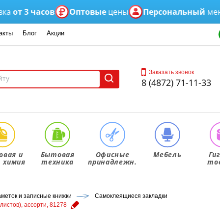
т 3 часов
Оптовые
цены
Персональный
менедж
акты
Блог
Акции
Заказать звонок
8 (4872) 71-11-33
овая и
Бытовая
Офисные
Мебель
Ги
. химия
техника
принадлежн.
то
аметок и записные книжки
Самоклеящиеся закладки
листов), ассорти, 81278