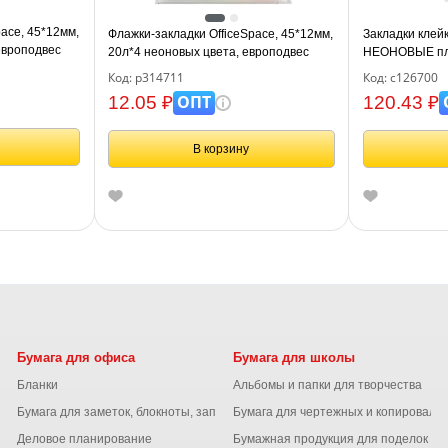
ace, 45*12мм,
Флажки-закладки OfficeSpace, 45*12мм,
Закладки кле
европодвес
20л*4 неоновых цвета, европодвес
НЕОНОВЫЕ пла
цветов х 25 ли
Код: р314711
Код: с126700
линейке 12 см
ОПТ
12.05 ₽
120.43 ₽
В корзину
Бумага для офиса
Бумага для школы
Бланки
Альбомы и папки для творчества
Бумага для заметок, блокноты, записные книжки
Бумага для чертежных и копироваль
Деловое планирование
Бумажная продукция для поделок