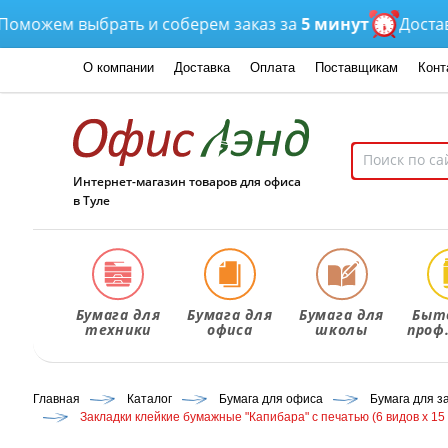
ожем выбрать и соберем заказ за
5 минут
Доставка
о
О компании
Доставка
Оплата
Поставщикам
Конт
Интернет-магазин товаров для офиса
в Туле
Бумага для
Бумага для
Бумага для
Быт
техники
офиса
школы
проф
Главная
Каталог
Бумага для офиса
Бумага для з
Закладки клейкие бумажные "Капибара" с печатью (6 видов х 15 