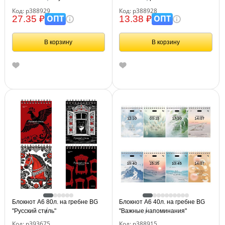
Код: р388929
Код: р388928
ОПТ
ОПТ
27.35 ₽
13.38 ₽
В корзину
В корзину
Блокнот А6 80л. на гребне BG
Блокнот А6 40л. на гребне BG
"Русский стиль"
"Важные напоминания"
Код: р393675
Код: р388915