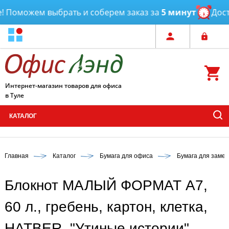
 Поможем выбрать и соберем заказ за
5 минут
Доста
Интернет-магазин товаров для офиса
в Туле
КАТАЛОГ
Главная
Каталог
Бумага для офиса
Бумага для замет
Блокнот МАЛЫЙ ФОРМАТ А7,
60 л., гребень, картон, клетка,
HATBER, "Утиные истории",