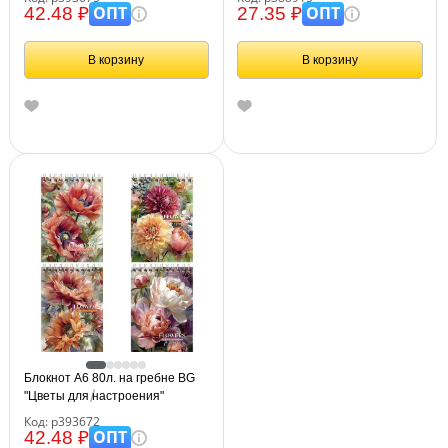
ОПТ
ОПТ
42.48 ₽
27.35 ₽
В корзину
В корзину
Блокнот А6 80л. на гребне BG
"Цветы для настроения"
Код: р393672
ОПТ
42.48 ₽