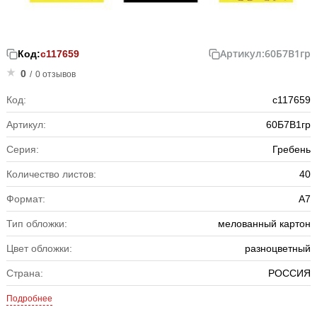
Артикул:
60Б7В1гр
Код:
с117659
0
/
0 отзывов
Код:
с117659
Артикул:
60Б7В1гр
Серия:
Гребень
Количество листов:
40
Формат:
А7
Тип обложки:
мелованный картон
Цвет обложки:
разноцветный
Страна:
РОССИЯ
Подробнее