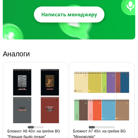
Написать менеджеру
Аналоги
Блокнот А6 40л. на гребне BG
Блокнот А7 40л. на гребне BG
"Раньше было лучше"
"Моноколор"