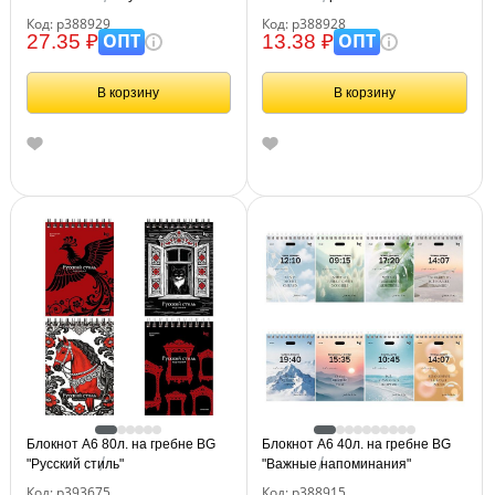
Код: р388929
Код: р388928
ОПТ
ОПТ
27.35 ₽
13.38 ₽
В корзину
В корзину
Блокнот А6 80л. на гребне BG
Блокнот А6 40л. на гребне BG
"Русский стиль"
"Важные напоминания"
Код: р393675
Код: р388915