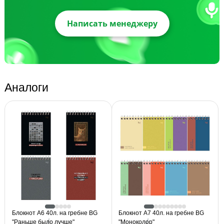
Написать менеджеру
Аналоги
Блокнот А6 40л. на гребне BG
Блокнот А7 40л. на гребне BG
"Раньше было лучше"
"Моноколор"