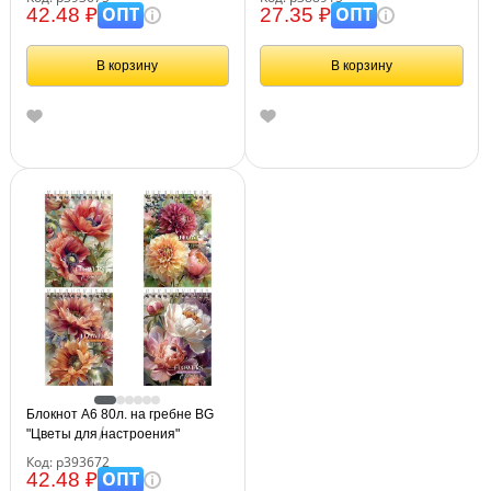
ОПТ
ОПТ
42.48 ₽
27.35 ₽
В корзину
В корзину
Блокнот А6 80л. на гребне BG
"Цветы для настроения"
Код: р393672
ОПТ
42.48 ₽