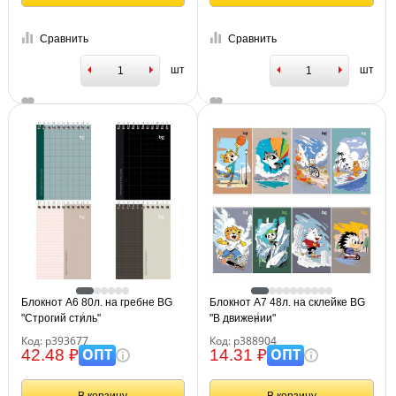
Сравнить
Сравнить
шт
шт
Блокнот А6 80л. на гребне BG
Блокнот А7 48л. на склейке BG
"Строгий стиль"
"В движении"
Код: р393677
Код: р388904
ОПТ
ОПТ
42.48 ₽
14.31 ₽