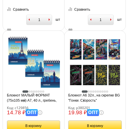
Сравнить
Сравнить
шт
шт
Блокнот МАЛЫЙ ФОРМАТ
Блокнот А6 32л., на скрепке BG
(75х105 мм) А7, 40 л., гребень,
"Гонки. Скорость"
картон, клетка, BRAUBERG,
Код: с129856
Код: р380201
"Города", 129856
ОПТ
ОПТ
14.78 ₽
19.98 ₽
В корзину
В корзину