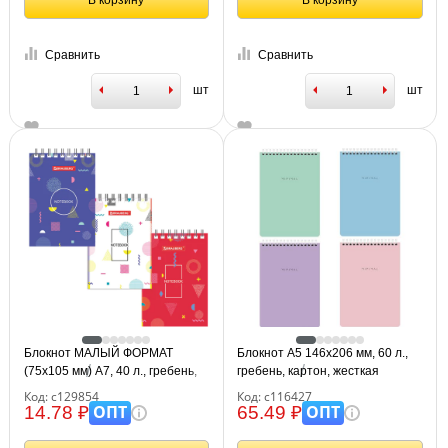
В корзину
В корзину
Сравнить
Сравнить
шт
шт
Блокнот МАЛЫЙ ФОРМАТ
Блокнот А5 146х206 мм, 60 л.,
(75х105 мм) А7, 40 л., гребень,
гребень, картон, жесткая
картон, клетка, BRAUBERG,
подложка, клетка, BRAUBERG
Код: с129854
Код: с116427
"Креатив", 129854
"Minimal Pastel", 116427
ОПТ
ОПТ
14.78 ₽
65.49 ₽