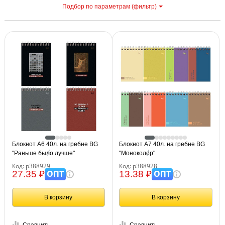
Подбор по параметрам (фильтр)
С
Блокнот А6 40л. на гребне BG
Блокнот А7 40л. на гребне BG
"Раньше было лучше"
"Моноколор"
Код: р388929
Код: р388928
ОПТ
ОПТ
27.35 ₽
13.38 ₽
В корзину
В корзину