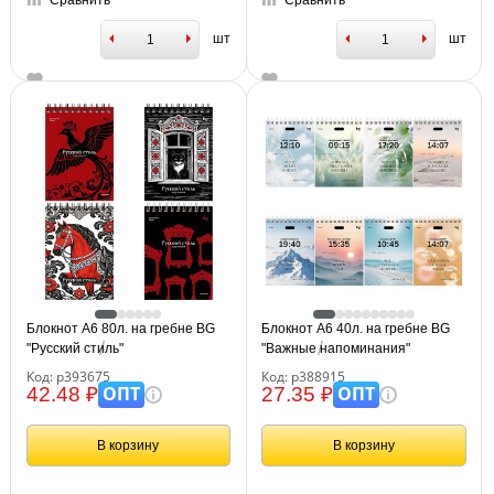
Сравнить
Сравнить
шт
шт
Блокнот А6 80л. на гребне BG
Блокнот А6 40л. на гребне BG
"Русский стиль"
"Важные напоминания"
Код: р393675
Код: р388915
ОПТ
ОПТ
42.48 ₽
27.35 ₽
В корзину
В корзину