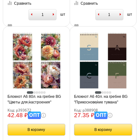
Сравнить
Сравнить
шт
шт
Блокнот А6 80л. на гребне BG
Блокнот А6 40л. на гребне BG
"Цветы для настроения"
"Прикосновение тумана"
Код: р393672
Код: р388908
ОПТ
ОПТ
42.48 ₽
27.35 ₽
В корзину
В корзину