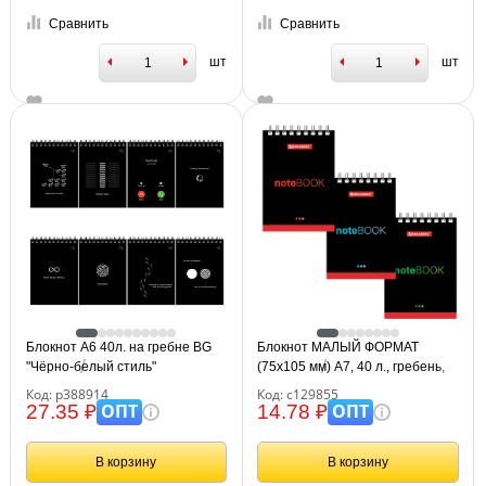
Сравнить
Сравнить
шт
шт
Блокнот А6 40л. на гребне BG
Блокнот МАЛЫЙ ФОРМАТ
"Чёрно-белый стиль"
(75х105 мм) А7, 40 л., гребень,
картон, клетка, BRAUBERG,
Код: р388914
Код: с129855
"Черный стиль", 129855
ОПТ
ОПТ
27.35 ₽
14.78 ₽
В корзину
В корзину