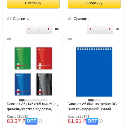
В корзину
В корзину
Сравнить
Сравнить
шт
шт
Блокнот А5 (146х205 мм), 60 л.,
Блокнот А5 60л. на гребне BG
гребень, жесткая подложка,
"Для конференций", синий
клетка, STAFF, 4 вида, 126539
Код: с126539
Код: р325171
ОПТ
ОПТ
63.37 ₽
61.91 ₽