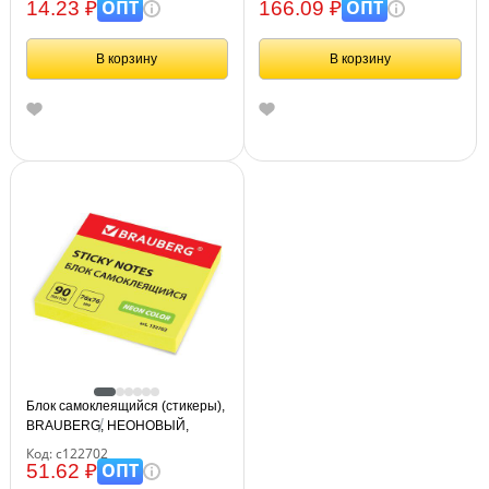
129352
ОПТ
ОПТ
14.23 ₽
166.09 ₽
В корзину
В корзину
Блок самоклеящийся (стикеры),
BRAUBERG, НЕОНОВЫЙ,
76х76 мм, 90 листов, желтый,
Код: с122702
122702
ОПТ
51.62 ₽