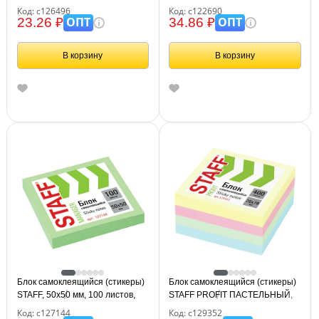
желтый, 126496
76х76 мм, 100 листов, желтый,
Код: с126496
Код: с122690
122690
ОПТ
ОПТ
23.26 ₽
34.86 ₽
В корзину
В корзину
Блок самоклеящийся (стикеры)
Блок самоклеящийся (стикеры)
STAFF, 50х50 мм, 100 листов,
STAFF PROFIT ПАСТЕЛЬНЫЙ,
зеленый, 127144
76х76 мм, 400 листов, 4 цвета,
Код: с127144
Код: с129352